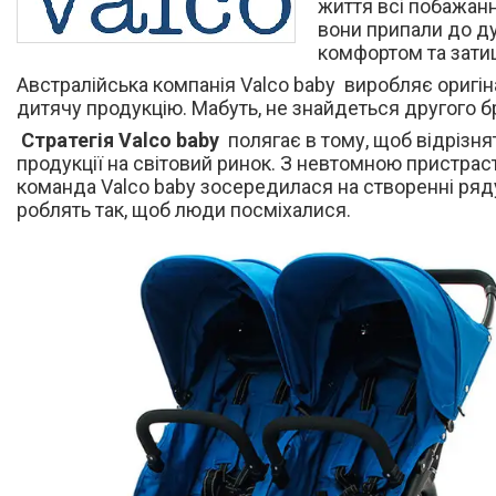
життя всі побажанн
вони припали до ду
комфортом та зат
Австралійська компанія Valco baby виробляє оригіна
дитячу продукцію. Мабуть, не знайдеться другого бр
Стратегія
Valco baby
полягає в тому, щоб відрізня
продукції на світовий ринок. З невтомною пристра
команда Valco baby зосередилася на створенні ряду 
роблять так, щоб люди посміхалися.