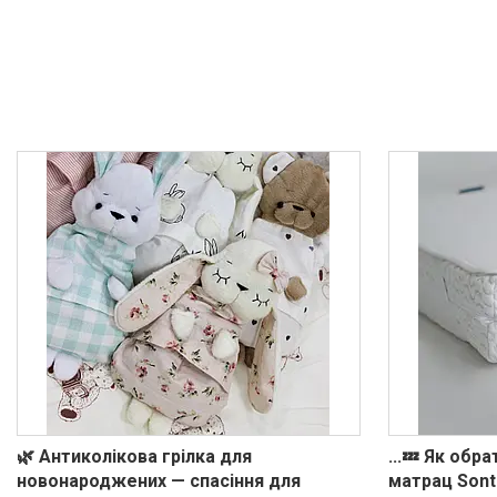
🌿 Антиколікова грілка для
...💤 Як обра
новонароджених — спасіння для
матрац Sont