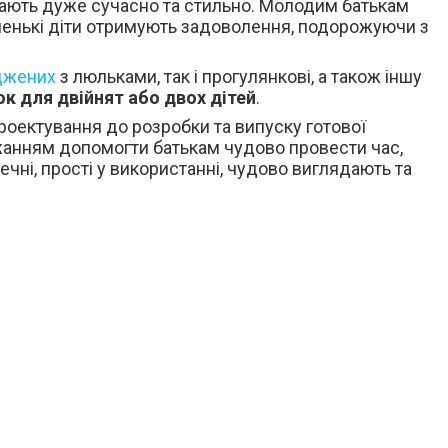
ають дуже сучасно та стильно. Молодим батькам
маленькі діти отримують задоволення, подорожуючи з
джених
з люльками, так і прогулянкові, а також іншу
к для двійнят або двох дітей
.
проектування до розробки та випуску готової
ажанням допомогти батькам чудово провести час,
чні, прості у використанні, чудово виглядають та