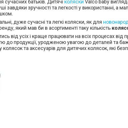
я сучасних батьків.
Дитячі
коляски
Valco baby вигляд
ші завдяки зручності та легкості у використанні, а 
ишком.
льні, дуже сучасні та легкі коляски, як для
новонаро
енду, який мав би в асортименті таку кількість
колясо
тись від усіх і краще працювати на всіх процесах від 
стю до продукції, уродженою увагою до деталей та б
колясок та аксесуарів для дитячих колясок, які безпе