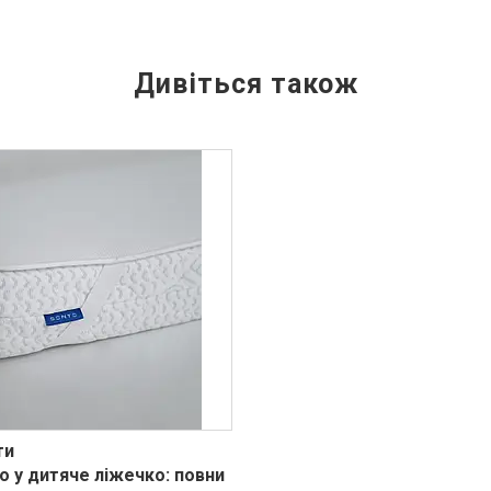
ти
o у дитяче ліжечко: повни