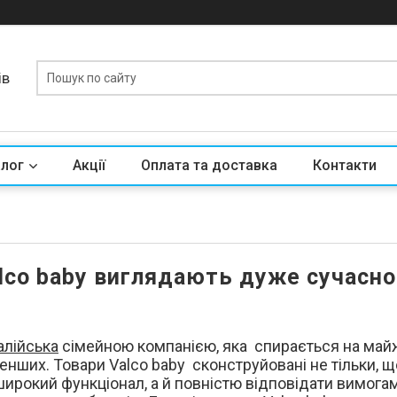
ів
алог
Акції
Оплата та доставка
Контакти
lco baby виглядають дуже сучасно
алійська
сімейною компанією, яка
спирається на майже
енших. Товари Valco baby сконструйовані не тільки, щ
широкий функціонал, а й повністю відповідати вимогам