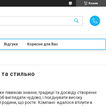
Кошик
Відгуки
Корисне для Вас
 та стильно
 піввікові знання, традиції та досвіду створенні
об виглядати чудово, і поєднувати високу
 родини, що росте. Компанії вдалося втілити в