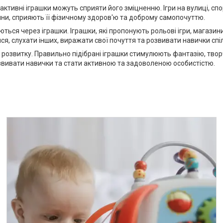
активні іграшки можуть сприяти його зміцненню. Ігри на вулиці, спо
тини, сприяють її фізичному здоров'ю та доброму самопочуттю.
ься через іграшки. Іграшки, які пропонують рольові ігри, магазини
ся, слухати інших, виражати свої почуття та розвивати навички спіл
розвитку. Правильно підібрані іграшки стимулюють фантазію, творчі
звивати навички та стати активною та задоволеною особистістю.