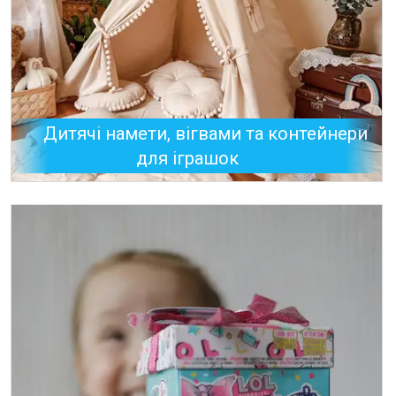
Дитячі намети, вігвами та контейнери
для іграшок