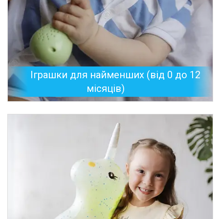
Іграшки для найменших (від 0 до 12
місяців)