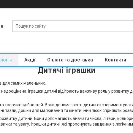
ів
алог
Акції
Оплата та доставка
Контакти
Дитячі іграшки
ів для самих маленьких.
недооцінена. Іграшки дитячі відіграють важливу роль у розвитку ди
та творчих здібностей. Вони допомагають дитині експериментувати, 
ні пазли, дошки для малювання та кінетичний пісок сприяють розв
розвитку дитини. Вони допомагають вивчати числа, літери, кольори, 
ички та увагу. Іграшки дитячі, які пропонують завдання з логічн