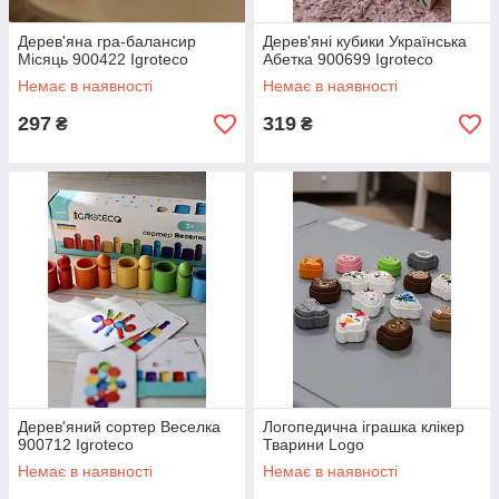
Дерев'яна гра-балансир
Дерев'яні кубики Українська
Місяць 900422 Igroteco
Абетка 900699 Igroteco
Немає в наявності
Немає в наявності
297
319
₴
₴
Дерев'яний сортер Веселка
Логопедична іграшка клікер
900712 Igroteco
Тварини Logo
Немає в наявності
Немає в наявності