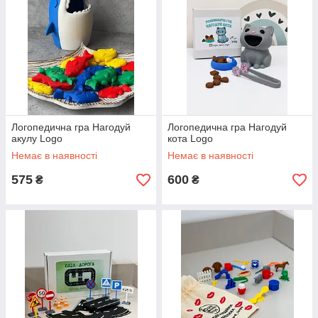
Логопедична гра Нагодуй
Логопедична гра Нагодуй
акулу Logo
кота Logo
Немає в наявності
Немає в наявності
575
600
₴
₴