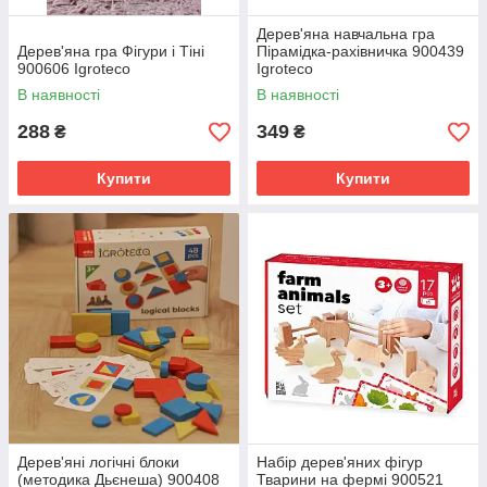
Дерев'яна навчальна гра
Дерев'яна гра Фігури і Тіні
Пірамідка-рахівничка 900439
900606 Igroteco
Igroteco
В наявності
В наявності
288
349
₴
₴
Купити
Купити
Дерев'яні логічні блоки
Набір дерев'яних фігур
(методика Дьєнеша) 900408
Тварини на фермі 900521