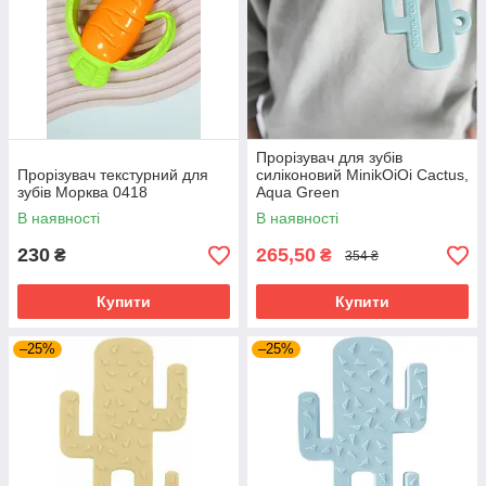
Прорізувач для зубів
Прорізувач текстурний для
силіконовий MinikOiOi Cactus,
зубів Морква 0418
Aqua Green
В наявності
В наявності
230
265,50
₴
₴
354 ₴
Купити
Купити
–25%
–25%