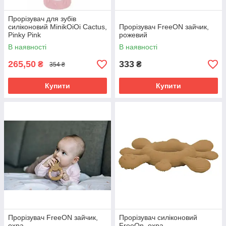
Прорізувач для зубів
силіконовий MinikOiOi Cactus,
Прорізувач FreeON зайчик,
Pinky Pink
рожевий
В наявності
В наявності
265,50
333
₴
₴
354 ₴
Купити
Купити
Прорізувач FreeON зайчик,
Прорізувач силіконовий
охра
FreeOn, охра