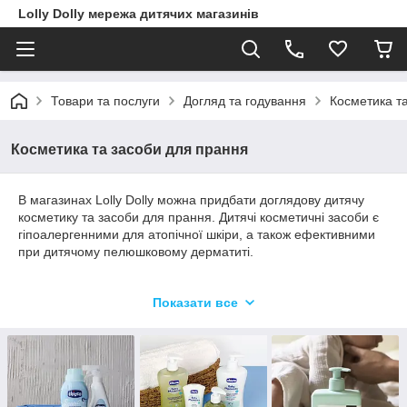
Lolly Dolly мережа дитячих магазинів
Товари та послуги
Догляд та годування
Косметика т
Косметика та засоби для прання
В магазинах Lolly Dolly можна придбати доглядову дитячу
косметику та засоби для прання. Дитячі косметичні засоби є
гіпоалергенними для атопічної шкіри, а також ефективними
при дитячому пелюшковому дерматиті.
Польський бренд "Skarb Matki" - це серія косметичних
Показати все
засобів, які створюються із залученням кращих європейських
експертів. Рецепти ретельно перевірені, містять мінімальну
кількість консервантів лише там, де це справді необхідно,
ароматичні складові не містять алергенів, засоби для миття
та купання виготовлені без SLES. Бренд "Skarb Matki" має на
своєму рахунку величезну кількість нагород та відзнак.