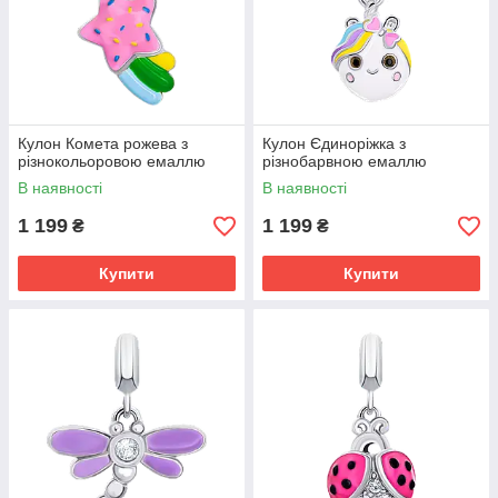
Кулон Комета рожева з
Кулон Єдиноріжка з
різнокольоровою емаллю
різнобарвною емаллю
В наявності
В наявності
1 199
1 199
₴
₴
Купити
Купити