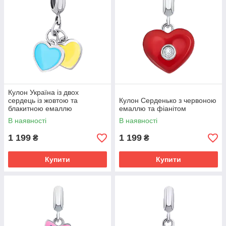
Кулон Україна із двох
сердець із жовтою та
Кулон Серденько з червоною
блакитною емаллю
емаллю та фіанітом
В наявності
В наявності
1 199
1 199
₴
₴
Купити
Купити