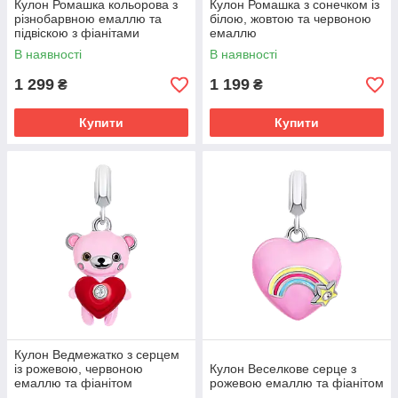
Кулон Ромашка кольорова з
Кулон Ромашка з сонечком із
різнобарвною емаллю та
білою, жовтою та червоною
підвіскою з фіанітами
емаллю
В наявності
В наявності
1 299
1 199
₴
₴
Купити
Купити
Кулон Ведмежатко з серцем
із рожевою, червоною
Кулон Веселкове серце з
емаллю та фіанітом
рожевою емаллю та фіанітом