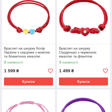
Браслет на шнурку Колір
Браслет на шнурку
України з серцями з жовтою
Серденько з червоною
та блакитною емаллю
емаллю та фіанітом
В наявності
В наявності
1 599
1 499
₴
₴
Купити
Купити