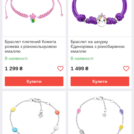
Браслет плетений Комета
Браслет на шнурку
рожева з різнокольоровою
Єдиноріжка з різнобарвною
емаллю
емаллю
В наявності
В наявності
1 299
1 499
₴
₴
Купити
Купити