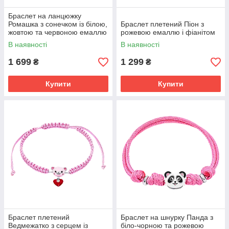
Браслет на ланцюжку
Ромашка з сонечком із білою,
Браслет плетений Піон з
жовтою та червоною емаллю
рожевою емаллю і фіанітом
В наявності
В наявності
1 699
1 299
₴
₴
Купити
Купити
Браслет плетений
Браслет на шнурку Панда з
Ведмежатко з серцем із
біло-чорною та рожевою