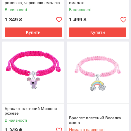
рожевою, червоною емаллю
емаллю
та фіанітом
В наявності
В наявності
1 349
1 499
₴
₴
Купити
Купити
Браслет плетений Мишеня
рожеве
Браслет плетений Веселка
В наявності
жовта
1 349
Немає в наявності
₴