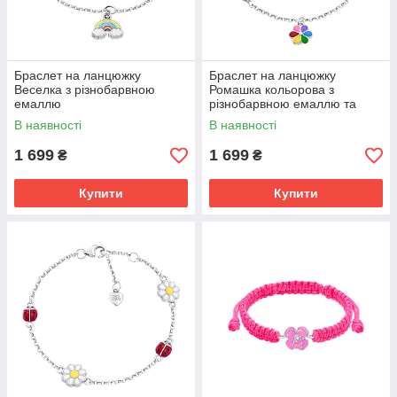
Браслет на ланцюжку
Браслет на ланцюжку
Веселка з різнобарвною
Ромашка кольорова з
емаллю
різнобарвною емаллю та
фіанітами
В наявності
В наявності
1 699
1 699
₴
₴
Купити
Купити