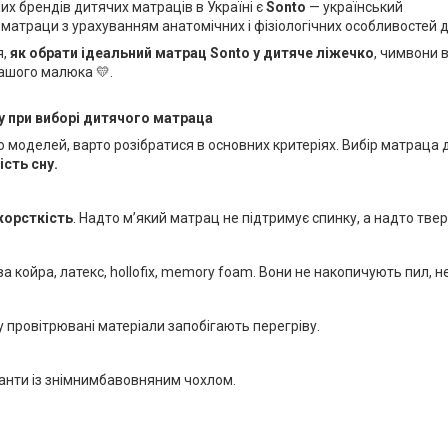
х брендів дитячих матраців в Україні є
Sonto
— український
 матраци з урахуванням анатомічних і фізіологічних особливостей 
я,
як обрати ідеальний матрац Sonto у дитяче ліжечко
, чимвони 
вашого малюка 💛.
гу при виборі дитячого матраца
 моделей, варто розібратися в основних критеріях. Вибір матраца д
ість сну.
жорсткість
. Надто м’який матрац не підтримує спинку, а надто тв
ва койра, латекс, hollofix, memory foam. Вони не накопичують пил, 
 провітрювані матеріали запобігають перегріву.
іанти із знімнимбавовняним чохлом.