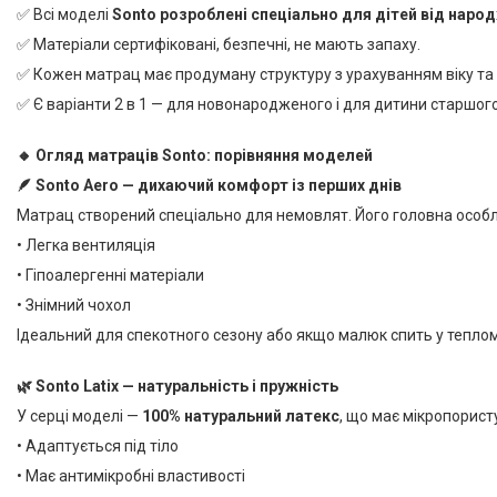
✅ Всі моделі
Sonto розроблені спеціально для дітей від народ
✅ Матеріали сертифіковані, безпечні, не мають запаху.
✅ Кожен матрац має продуману структуру з урахуванням віку та
✅ Є варіанти 2 в 1 — для новонародженого і для дитини старшого 
🔸 Огляд матраців Sonto: порівняння моделей
🪶 Sonto Aero — дихаючий комфорт із перших днів
Матрац створений спеціально для немовлят. Його головна особ
• Легка вентиляція
• Гіпоалергенні матеріали
• Знімний чохол
Ідеальний для спекотного сезону або якщо малюк спить у тепло
🌿 Sonto Latix — натуральність і пружність
У серці моделі —
100% натуральний латекс
, що має мікропорист
• Адаптується під тіло
• Має антимікробні властивості