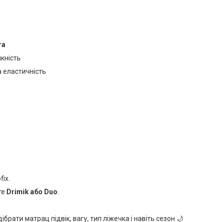
га
кність
 еластичність
ix.
те
Drimik або Duo
.
ібрати матрац підвік, вагу, тип ліжечка і навіть сезон 🌙