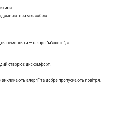
дитини.
відрізняються між собою
ля немовляти — не про “м’якість”, а
ердий створює дискомфорт.
не викликають алергії та добре пропускають повітря.