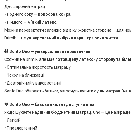
Двошаровий матрац:
• з одного боку —
кокосова койра
,
• з іншого —
м’який латекс
.
Можна перевертати залежно від віку: жорстка сторона — для немо
Drimik — це у
ніверсальний вибір на перші три роки життя.
🧸 Sonto Duo — універсальний і практичний
Схожий на Drimik, але має
потовщену латексну сторону та біль
• Оптимальна жорсткість матрацу
• Чохол на блискавці
• Довговічний у використанні
Sonto Duo обирають батьки, які хочуть купити
один матрац “на 
💛 Sonto Uno — базова якість і доступна ціна
Якщо шукаєте
надійний бюджетний матрац
, Uno — це найкраще
• Легкий
• Гіпоалергенний