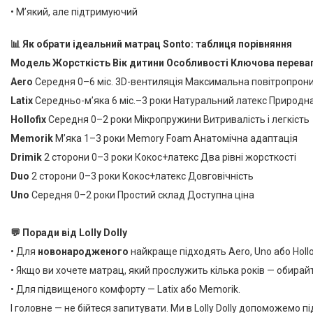
• М’який, але підтримуючий
📊 Як обрати ідеальний матрац Sonto: таблиця порівняння
Модель Жорсткість Вік дитини Особливості Ключова перева
Aero
Середня 0–6 міс. 3D-вентиляція Максимальна повітропрони
Latix
Середньо-м’яка 6 міс.–3 роки Натуральний латекс Природна
Hollofix
Середня 0–2 роки Мікропружини Витривалість і легкість
Memorik
М’яка 1–3 роки Memory Foam Анатомічна адаптація
Drimik
2 сторони 0–3 роки Кокос+латекс Два рівні жорсткості
Duo
2 сторони 0–3 роки Кокос+латекс Довговічність
Uno
Середня 0–2 роки Простий склад Доступна ціна
💬 Поради від Lolly Dolly
• Для
новонародженого
найкраще підходять Aero, Uno або Hollof
• Якщо ви хочете матрац, який прослужить кілька років — обирай
• Для підвищеного комфорту — Latix або Memorik.
І головне — не бійтеся запитувати. Ми в Lolly Dolly допоможемо під