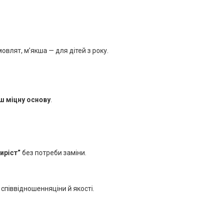
влят, м’якша — для дітей з року.
ш міцну основу
.
виріст”
без потреби заміни.
 співвідношенняціни й якості.