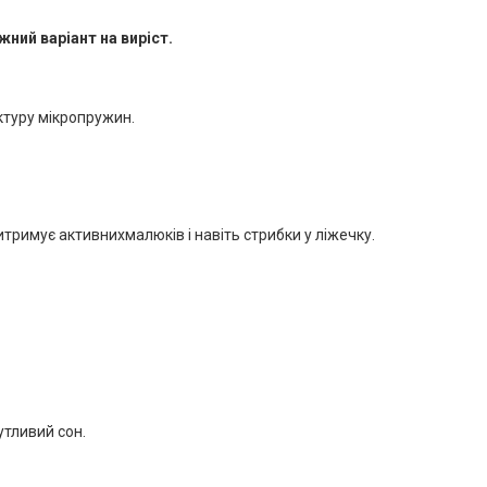
жний варіант на виріст.
уктуру мікропружин.
итримує активнихмалюків і навіть стрибки у ліжечку.
утливий сон.