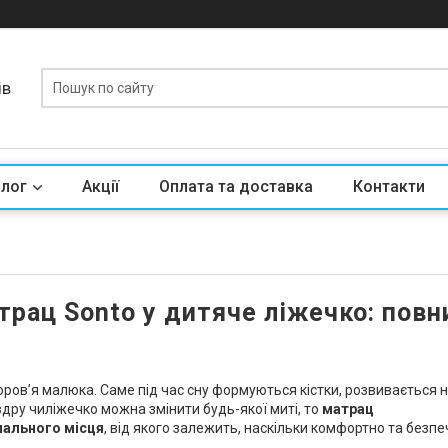
ів
алог
Акції
Оплата та доставка
Контакти
атрац Sonto у дитяче ліжечко: повн
ров’я малюка. Саме під час сну формуються кістки, розвивається 
овдру чиліжечко можна змінити будь-якої миті, то
матрац
пального місця
, від якого залежить, наскільки комфортно та безп