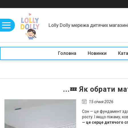
Lolly Dolly мережа дитячих магазин
Головна
Новинки
Кат
...💤 Як обрати м
15 січня 2026
Сон — це фундамент здо
росту. І якщо піжаму, к
— це серце дитячого с