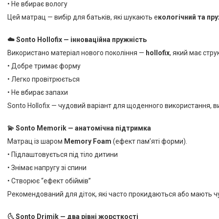
• Не вбирає вологу
Цей матрац — вибір для батьків, які шукають е
кологічний та пру
☁️ Sonto Hollofix — інноваційна пружність
Використано матеріал нового покоління —
hollofix
, який має стр
• Добре тримає форму
• Легко провітрюється
• Не вбирає запахи
Sonto Hollofix — чудовий варіант для щоденного використання, в
💫 Sonto Memorik — анатомічна підтримка
Матрац із шаром
Memory Foam
(ефект пам’яті форми).
• Підлаштовується під тіло дитини
• Знімає напругу зі спини
• Створює “ефект обіймів”
Рекомендований для діток, які часто прокидаються або мають ч
🌜 Sonto Drimik — два рівні жорсткості