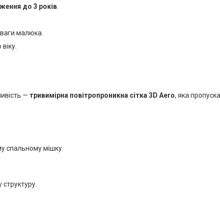
ження до 3 років
.
 ваги малюка.
віку.
ливість —
тривимірна повітропроникна сітка 3D Aero
, яка пропуск
му спальному мішку.
у структуру.