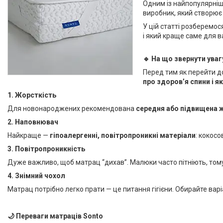
Одним із найпопулярніши
виробник, який створює
У цій статті розберемос
і який краще саме для 
🔹 На що звернути ува
Перед тим як перейти до
про здоров’я спини і як
1. Жорсткість
Для новонароджених рекомендована
середня або підвищена 
2. Наповнювач
Найкраще —
гіпоалергенні, повітропроникні матеріали
: кокосо
3. Повітропроникність
Дуже важливо, щоб матрац “дихав”. Малюки часто пітніють, тому
4. Знімний чохол
Матрац потрібно легко прати — це питання гігієни. Обирайте вар
🌙 Переваги матраців Sonto