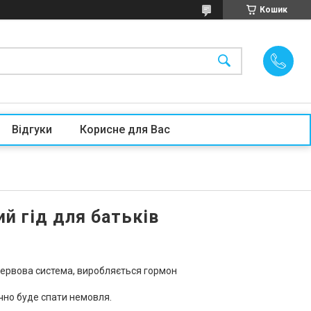
Кошик
Відгуки
Корисне для Вас
ий гід для батьків
нервова система, виробляється гормон
ечно буде спати немовля.