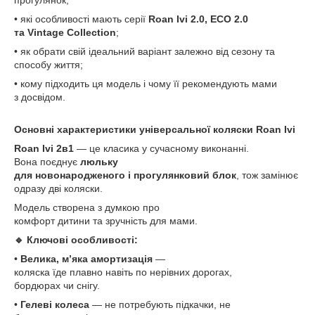
прогулянок;
• які особливості мають серії
Roan Ivi 2.0, ECO 2.0
та Vintage Collection
;
• як обрати свій ідеальний варіант залежно від сезону та
способу життя;
• кому підходить ця модель і чому її рекомендують мами
з досвідом.
Основні характеристики універсальної коляски Roan Ivi
Roan Ivi 2в1
— це класика у сучасному виконанні.
Вона поєднує
люльку
для новонародженого і прогулянковий блок
, тож замінює
одразу дві коляски.
Модель створена з думкою про
комфорт дитини та зручність для мами.
🔹 Ключові особливості:
•
Велика, м’яка амортизація
—
коляска їде плавно навіть по нерівних дорогах,
бордюрах чи снігу.
•
Гелеві колеса
— не потребують підкачки, не