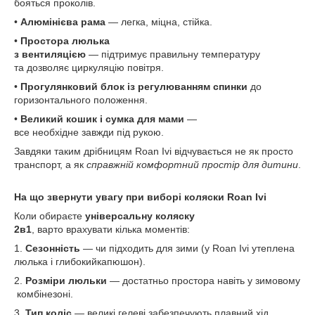
бояться проколів.
•
Алюмінієва рама
— легка, міцна, стійка.
•
Простора люлька
з вентиляцією
— підтримує правильну температуру
та дозволяє циркуляцію повітря.
•
Прогулянковий блок із регулюванням спинки
до
горизонтального положення.
•
Великий кошик і сумка для мами
—
все необхідне завжди під рукою.
Завдяки таким дрібницям Roan Ivi відчувається не як просто
транспорт, а як
справжній комфортний простір для дитини
.
На що звернути увагу при виборі коляски Roan Ivi
Коли обираєте
універсальну коляску
2в1
, варто врахувати кілька моментів:
1.
Сезонність
— чи підходить для зими (у Roan Ivi утеплена
люлька і глибокийкапюшон).
2.
Розміри люльки
— достатньо простора навіть у зимовому
комбінезоні.
3.
Тип коліс
— великі гелеві забезпечують плавний хід.