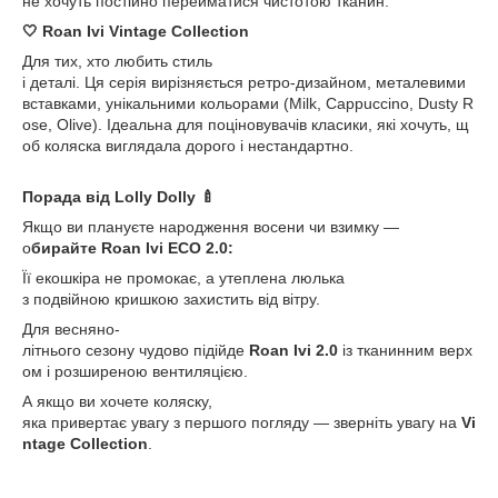
не хочуть постійно перейматися чистотою тканин.
🤍 Roan Ivi Vintage Collection
Для тих, хто любить стиль
і деталі. Ця серія вирізняється ретро-дизайном, металевими
вставками, унікальними кольорами (Milk, Cappuccino, Dusty R
ose, Olive). Ідеальна для поціновувачів класики, які хочуть, щ
об коляска виглядала дорого і нестандартно.
Порада від Lolly Dolly 🍼
Якщо ви плануєте народження восени чи взимку —
о
бирайте Roan Ivi ECO 2.0:
Її екошкіра не промокає, а утеплена люлька
з подвійною кришкою захистить від вітру.
Для весняно-
літнього сезону чудово підійде
Roan Ivi 2.0
із тканинним верх
ом і розширеною вентиляцією.
А якщо ви хочете коляску,
яка привертає увагу з першого погляду — зверніть увагу на
Vi
ntage Collection
.