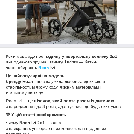
Коли мова йде про
надійну універсальну коляску 2в1
,
яка однаково зручна і взимку, і влітку — батьки
часто обирають
Roan
Ivi
.
Це н
айпопулярніша модель
бренду Roan
, що заслужила любов завдяки своїй
стабільності, м’якому ходу, якісним матеріалам і
стильному вигляду.⠀
Roan Ivi — це
візочок, який росте разом із дитиною
:
з народження і до 3 років, адаптуючись до будь-яких умов.
💛 У цій статті розберемося:
• чому
Roan Ivi 2в1
— одна
з найкращих універсальних колясок для щоденних