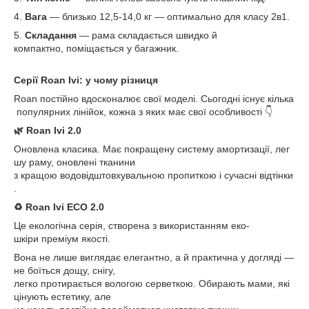
4.
Вага
— близько 12,5-14,0 кг — оптимально для класу 2в1.
5.
Складання
— рама складається швидко й
компактно, поміщається у багажник.
Серії Roan Ivi: у чому різниця
Roan постійно вдосконалює свої моделі. Сьогодні існує кілька
популярних лінійок, кожна з яких має свої особливості 👇
🌿 Roan Ivi 2.0
Оновлена класика. Має покращену систему амортизації, лег
шу раму, оновлені тканини
з кращою водовідштовхувальною пропиткою і сучасні відтінки
.
♻️ Roan Ivi ECO 2.0
Це екологічна серія, створена з використанням еко-
шкіри преміум якості.
Вона не лише виглядає елегантно, а й практична у догляді —
не боїться дощу, снігу,
легко протирається вологою серветкою. Обирають мами, які
цінують естетику, але