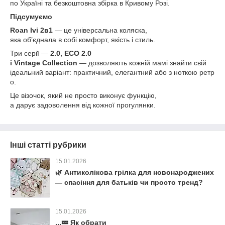
по Україні та безкоштовна збірка в Кривому Розі.
Підсумуємо
Roan Ivi 2в1
— це універсальна коляска,
яка об’єднала в собі комфорт, якість і стиль.
Три серії —
2.0, ECO 2.0
і Vintage Collection
— дозволяють кожній мамі знайти свій
ідеальний варіант: практичний, елегантний або з ноткою ретр
о.
Це візочок, який не просто виконує функцію,
а дарує задоволення від кожної прогулянки.
Інші статті рубрики
15.01.2026
🌿 Антиколікова грілка для новонароджених
— спасіння для батьків чи просто тренд?
15.01.2026
...💤 Як обрати