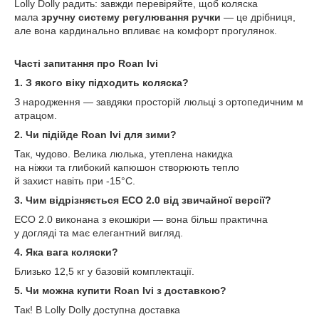
Lolly Dolly радить: завжди перевіряйте, щоб коляска
мала
зручну систему регулювання ручки
— це дрібниця,
але вона кардинально впливає на комфорт прогулянок.
Часті запитання про Roan Ivi
1. З якого віку підходить коляска?
З народження — завдяки просторій люльці з ортопедичним м
атрацом.
2. Чи підійде Roan Ivi для зими?
Так, чудово. Велика люлька, утеплена накидка
на ніжки та глибокий капюшон створюють тепло
й захист навіть при -15°C.
3. Чим відрізняється ECO 2.0 від звичайної версії?
ECO 2.0 виконана з екошкіри — вона більш практична
у догляді та має елегантний вигляд.
4. Яка вага коляски?
Близько 12,5 кг у базовій комплектації.
5. Чи можна купити Roan Ivi з доставкою?
Так! В Lolly Dolly доступна доставка