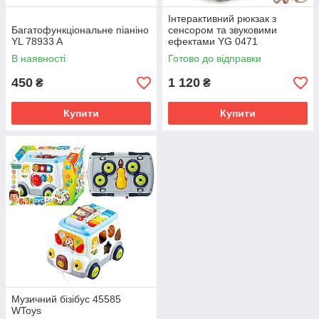
Інтерактивний рюкзак з
Багатофункціональне піаніно
сенсором та звуковими
YL 78933 A
ефектами YG 0471
В наявності
Готово до відправки
450
1 120
₴
₴
Купити
Купити
Музичний бізібус 45585
WToys