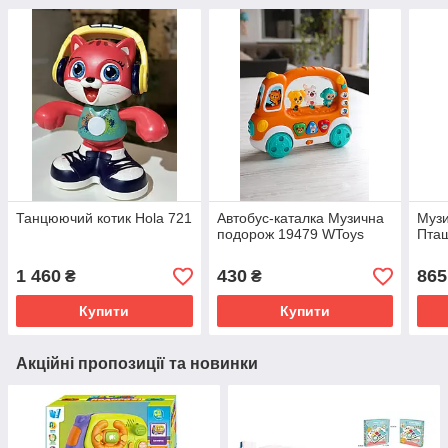
Танцюючий котик Hola 721
Автобус-каталка Музична
Музи
подорож 19479 WToys
Пташ
1 460
430
865
₴
₴
Купити
Купити
Акційні пропозиції та новинки