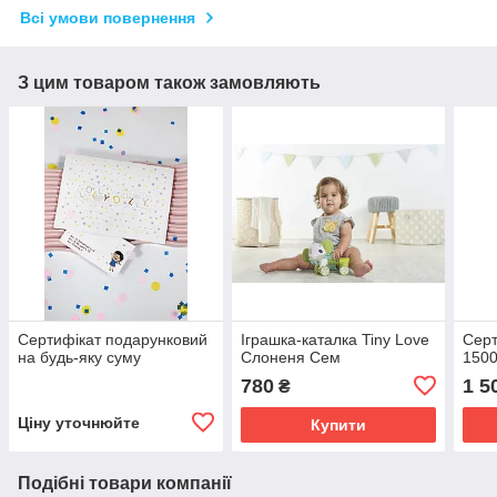
Всі умови повернення
З цим товаром також замовляють
Сертифікат подарунковий
Іграшка-каталка Tiny Love
Серт
на будь-яку суму
Слоненя Сем
1500
780
1 5
₴
Ціну уточнюйте
Купити
Подібні товари компанії