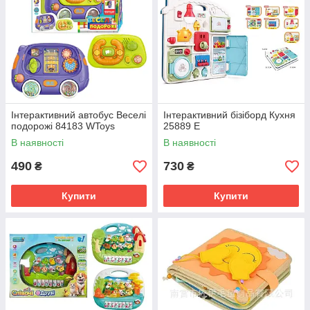
Інтерактивний автобус Веселі
Інтерактивний бізіборд Кухня
подорожі 84183 WToys
25889 E
В наявності
В наявності
490
730
₴
₴
Купити
Купити