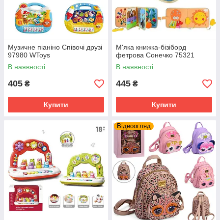
Музичне піаніно Співочі друзі
М'яка книжка-бізіборд
97980 WToys
фетрова Сонечко 75321
В наявності
В наявності
405
445
₴
₴
Купити
Купити
Відеоогляд