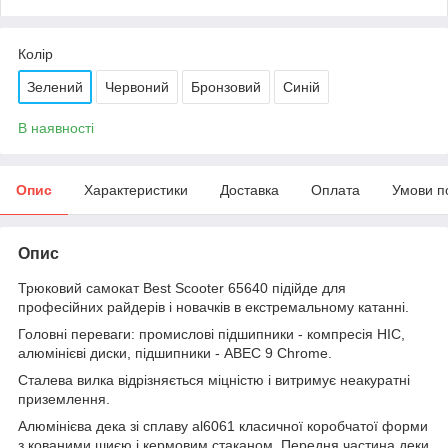
Колір
Зелений
Червоний
Бронзовий
Синій
В наявності
Опис
Характеристики
Доставка
Оплата
Умови п
Опис
Трюковий самокат Best Scooter 65640 підійде для
професійних райдерів і новачків в екстремальному катанні.
Головні переваги: ​​промислові підшипники - компресія HIC,
алюмінієві диски, підшипники - ABEC 9 Chrome.
Сталева вилка відрізняється міцністю і витримує неакуратні
приземлення.
Алюмінієва дека зі сплаву al6061 класичної коробчатої форми
з кованими шиєю і кермовим стаканом. Передня частина деки