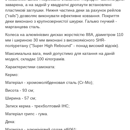
заварена, а на задній у квадратні дропаути встановлені
пластикові заглушки. Нижня частина деки за рахунок рейлов
("rails") дозволяє виконувати ефективне ковзання. Покриття
деки виконано з крупнозернистої шкурки. Гальмо гнучкий -
марганцева сталь.
Колеса на алюмінієвих дисках жорсткістю 88A, діаметром 110
мм і шириною 30 мм виконані з високоякісного SHR-
поліуретану ("Super High Rebound" - понад високий відскік).
Максимальна вага, який допустимо для катання на даній
моделі, складає 100 кілограмів.
Характеристики самоката:
Кермо:
Матеріал - хромомолібденовая сталь (Cr-Mo);
Висота - 93 см;
Ширина - 57 см;
Затиск керма - трехболтовий IHC;
Матеріал грипс - гума.
Дека:
Матеріал - алюмінієвий сплав al6061;