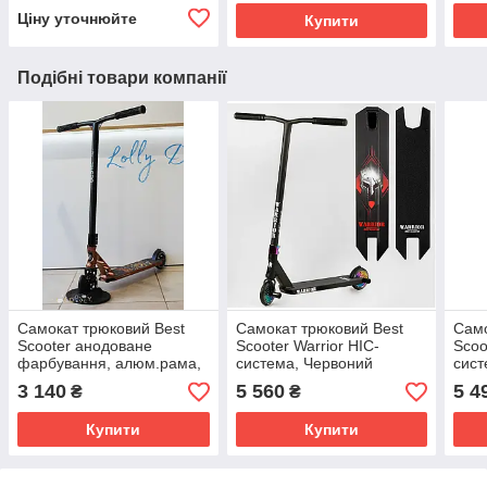
Ціну уточнюйте
Купити
Подібні товари компанії
Самокат трюковий Best
Самокат трюковий Best
Само
Scooter анодоване
Scooter Warrior HIC-
Scoo
фарбування, алюм.рама,
система, Червоний
сист
Помаранчевий 53880
Т-60738
МТ-
3 140
5 560
5 4
₴
₴
Купити
Купити