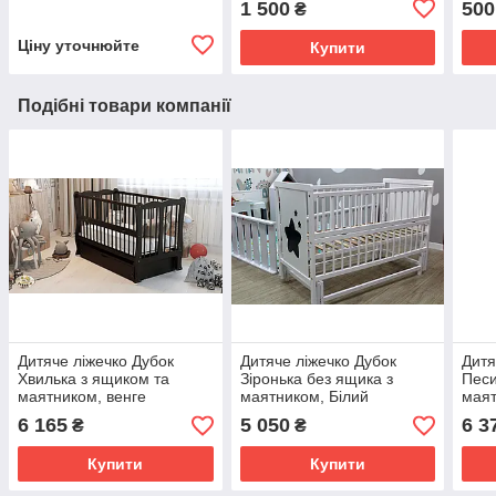
1 500
500
₴
Ціну уточнюйте
Купити
Подібні товари компанії
Дитяче ліжечко Дубок
Дитяче ліжечко Дубок
Дитя
Хвилька з ящиком та
Зіронька без ящика з
Песи
маятником, венге
маятником, Білий
маят
6 165
5 050
6 3
₴
₴
Купити
Купити