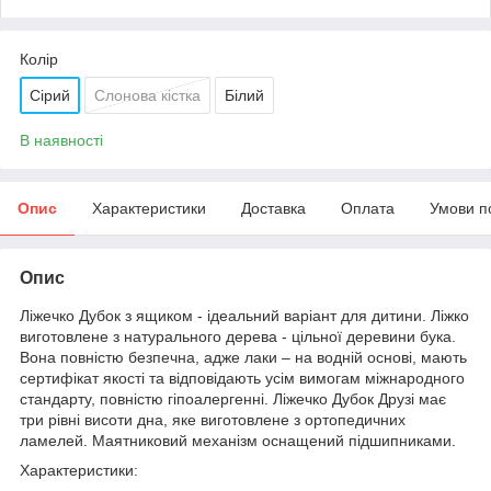
Колір
Сірий
Слонова кістка
Білий
В наявності
Опис
Характеристики
Доставка
Оплата
Умови п
Опис
Ліжечко Дубок з ящиком - ідеальний варіант для дитини. Ліжко
виготовлене з натурального дерева - цільної деревини бука.
Вона повністю безпечна, адже лаки – на водній основі, мають
сертифікат якості та відповідають усім вимогам міжнародного
стандарту, повністю гіпоалергенні. Ліжечко Дубок Друзі має
три рівні висоти дна, яке виготовлене з ортопедичних
ламелей. Маятниковий механізм оснащений підшипниками.
Характеристики: