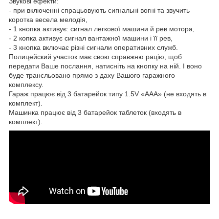
Звукові ефекти:
- при включенні спрацьовують сигнальні вогні та звучить
коротка весела мелодія,
- 1 кнопка активує: сигнал легкової машини й рев мотора,
- 2 копка активує сигнал вантажної машини і її рев,
- 3 кнопка включає різні сигнали оперативних служб.
Полицейский участок має свою справжню рацію, щоб
передати Ваше послання, натисніть на кнопку на ній. І воно
буде трансльовано прямо з даху Вашого гаражного
комплексу.
Гараж працює від 3 батарейок типу 1.5V «ААА» (не входять в
комплект).
Машинка працює від 3 батарейок таблеток (входять в
комплект).