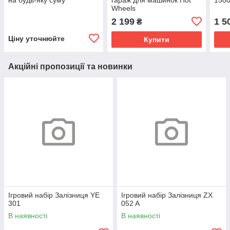
Wheels
2 199
1 5
₴
Ціну уточнюйте
Купити
Акційні пропозиції та новинки
Ігровий набір Залізниця YE
Ігровий набір Залізниця ZX
301
052 A
В наявності
В наявності