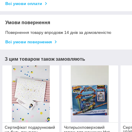
Всі умови оплати
Умови повернення
Повернення товару впродовж 14 днів за домовленістю
Всі умови повернення
З цим товаром також замовляють
Сертифікат подарунковий
Чотирьохповерховий
Серт
на будь-яку суму
гараж для машинок Hot
1500