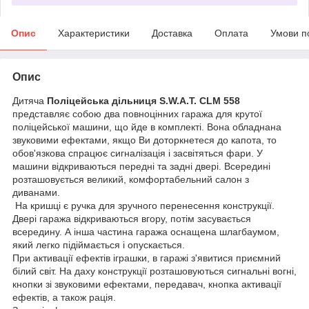
Опис
Характеристики
Доставка
Оплата
Умови п
Опис
Дитяча
Поліцейська дільниця S.W.A.T. CLM 558
представляє собою два повноцінних гаража для крутої
поліцейської машини, що йде в комплекті. Вона обладнана
звуковими ефектами, якщо Ви доторкнетеся до капота, то
обов'язкова спрацює сигналізація і засвітяться фари. У
машини відкриваються передні та задні двері. Всередині
розташовується великий, комфортабельний салон з
диванами.
На кришці є ручка для зручного перенесення конструкції.
Двері гаража відкриваються вгору, потім засувається
всередину. А інша частина гаража оснащена шлагбаумом,
який легко підіймається і опускається.
При активації ефектів іграшки, в гаражі з'явитися приємний
білий світ. На даху конструкції розташовуються сигнальні вогні,
кнопки зі звуковими ефектами, передавач, кнопка активації
ефектів, а також рація.