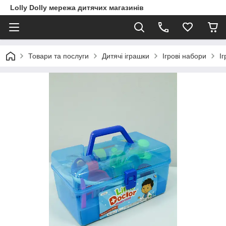
Lolly Dolly мережа дитячих магазинів
Товари та послуги
Дитячі іграшки
Ігрові набори
І