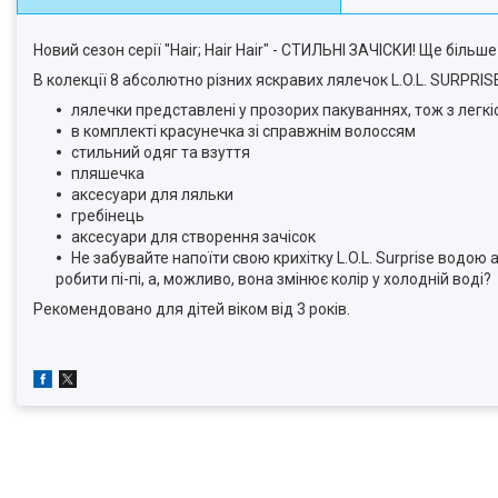
Новий сезон серії "Hair; Hair Hair" - СТИЛЬНІ ЗАЧІСКИ! Ще більш
В колекції 8 абсолютно різних яскравих лялечок L.O.L. SURPRISE!
лялечки представлені у прозорих пакуваннях, тож з легкі
в комплекті красунечка зі справжнім волоссям
стильний одяг та взуття
пляшечка
аксесуари для ляльки
гребінець
аксесуари для створення зачісок
Не забувайте напоїти свою крихітку L.O.L. Surprise водою
робити пі-пі, а, можливо, вона змінює колір у холодній воді?
Рекомендовано для дітей віком від 3 років.