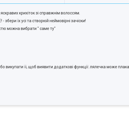
е яскравих крихіток зі справжнім волоссям.
 - збери їх усі та створюй неймовірні зачіски!
стю можна вибрати " саме ту"
 або викупати її, щоб виявити додаткові функції: лялечка може плака