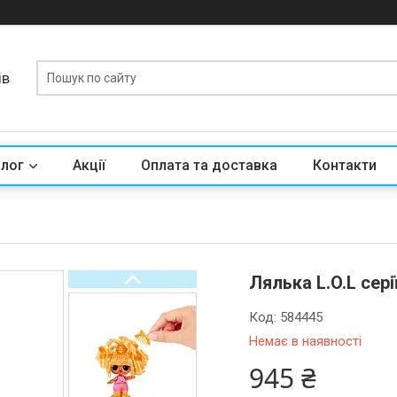
ів
алог
Акції
Оплата та доставка
Контакти
Лялька L.O.L сері
Код:
584445
Немає в наявності
945 ₴