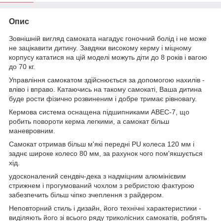
Опис
Зовнішній вигляд самоката нагадує гоночний болід і не може
не зацікавити дитину. Завдяки високому керму і міцному
корпусу кататися на цій моделі можуть діти до 8 років і вагою
до 70 кг.
Управління самокатом здійснюється за допомогою нахилів -
вліво і вправо. Катаючись на такому самокаті, Ваша дитина
буде рости фізично розвиненим і добре тримає рівновагу.
Кермова система оснащена підшипниками ABEC-7, що
робить повороти керма легкими, а самокат більш
маневровним.
Самокат отримав більш м'які передні PU колеса 120 мм і
заднє широке колесо 80 мм, за рахунок чого пом'якшується
хід.
удосконалений сендвіч-дека з надміцним алюмінієвим
стрижнем і прогумований чохлом з ребристою фактурою
забезпечить більш чіпко зчеплення з райдером.
Неповторний стиль і дизайн, його технічні характеристики -
виділяють його зі всього ряду триколісних самокатів, роблять