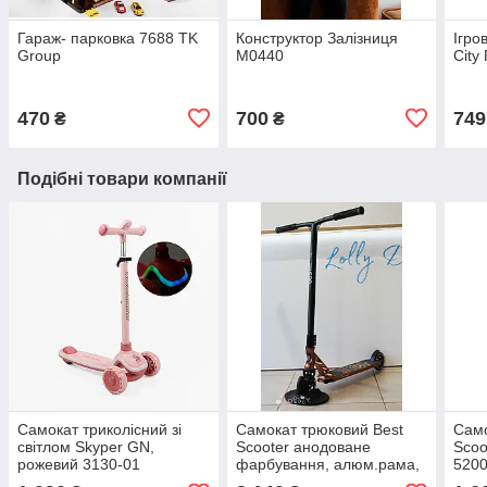
Гараж- парковка 7688 TK
Конструктор Залізниця
Ігро
Group
М0440
City
470
700
749
₴
₴
Подібні товари компанії
Самокат триколісний зі
Самокат трюковий Best
Само
світлом Skyper GN,
Scooter анодоване
Scoo
рожевий 3130-01
фарбування, алюм.рама,
520
Помаранчевий 53880