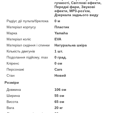
гучності, Світлові ефекти,
Передні фари, Звукові
ефекти, MP3-роз'єм,
Дзеркала заднього виду
Радіус дії пульта/брелока
0 м
Матеріал корпусу
Пластик
Марка
Yamaha
Матеріал коліс
EVA
Матеріал сидіння і спинки
Натуральна шкіра
Кількість двигунів
1 шт.
Подолання підйому, max
0 град.
Кліренс
0 см
Персонажі
Cars
Стан
Новий
Розміри
Довжина
106 см
Ширина
55 см
Висота
65 см
Вага
20 кг