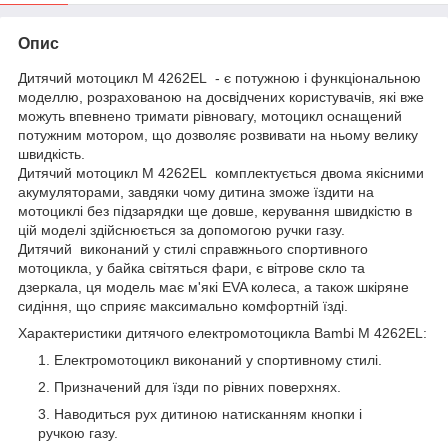
Опис
Дитячий мотоцикл M 4262EL - є потужною і функціональною
моделлю, розрахованою на досвідчених користувачів, які вже
можуть впевнено тримати рівновагу, мотоцикл оснащений
потужним мотором, що дозволяє розвивати на ньому велику
швидкість.
Дитячий мотоцикл M 4262EL комплектується двома якісними
акумуляторами, завдяки чому дитина зможе їздити на
мотоциклі без підзарядки ще довше, керування швидкістю в
цій моделі здійснюється за допомогою ручки газу.
Дитячий виконаний у стилі справжнього спортивного
мотоцикла, у байка світяться фари, є вітрове скло та
дзеркала, ця модель має м'які EVA колеса, а також шкіряне
сидіння, що сприяє максимально комфортній їзді.
Характеристики дитячого електромотоцикла Bambi M 4262EL:
Електромотоцикл виконаний у спортивному стилі.
Призначений для їзди по рівних поверхнях.
Наводиться рух дитиною натисканням кнопки і
ручкою газу.