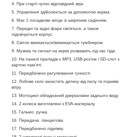
При старті чутно відповідний звук.
Управління здійснюється за допомогою керма.
Має 1 посадкове місце зі шкіряним сидінням.
Передні та задні фари світяться, а також
підсвічується корпус.
Світло вмикається/вимикається тумблером.
Музика та сигнал на кермі розважать під час їзди.
На панелі приладів є MP3, USB-роз'єм і SD-слот з
картою пам'яті.
Передбачено регулювання гучності.
Лобове скло захистить дитину від пилу та поривів
вітру.
Мотоцикл обладнаний дзеркалами заднього виду.
2 колеса виготовлені з EVA-матеріалу.
Гальмо: ручка.
Передача: ланцюгова.
Передбачено підніжку.
2 швидкості руху у мотоциклі.