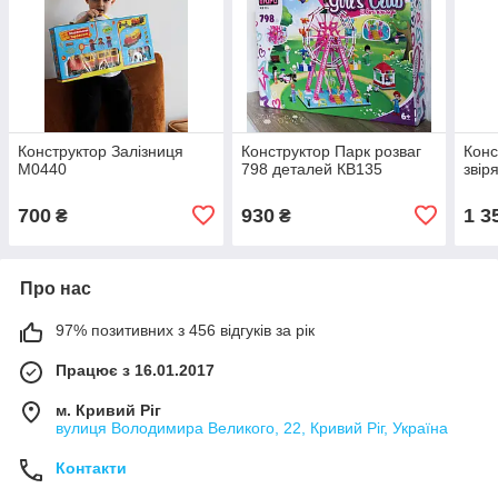
Конструктор Залізниця
Конструктор Парк розваг
Конс
М0440
798 деталей КВ135
звір
700
930
1 3
₴
₴
Про нас
97% позитивних з 456 відгуків за рік
Працює з 16.01.2017
м. Кривий Ріг
вулиця Володимира Великого, 22, Кривий Ріг, Україна
Контакти