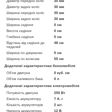
Діаметр передніх коліс
30 мм
Діаметр задніх коліс
30 мм
Ширина передніх коліс
30 мм
Ширина задніх коліс
30 мм
Ширина сидіння
0 см
Висота сидіння
0 см
Глибина сидіння
0 см
Відстань від сидіння до
48 см
педалей
Ширина по дзеркалах
0 см
Ширина по колесам
55 см
Додаткові характеристики бензомобіля
Об'єм двигуна
0 куб. см
Об'єм паливного бака
0 л
Додаткові характеристики електромобіля
Потужність двигуна
250 Вт
Ємність акумулятору
7 А. г
Кількість акумуляторів
2 шт.
Напруга акумулятору
12 В