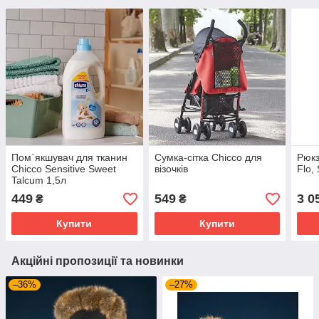
Пом`якшувач для тканин
Сумка-сітка Chicco для
Рюкз
Chicco Sensitive Sweet
візочків
Flo,
Talcum 1,5л
449
549
3 0
₴
₴
Купити
Купити
Акційні пропозиції та новинки
–36%
–27%