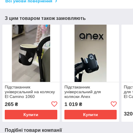
Всі умови повернення
З цим товаром також замовляють
Підстаканник
Підстаканник
Підс
універсальний на коляску
універсальний для
для 
El Camino 1060
коляски Anex
El C
265
1 019
₴
₴
320
Купити
Купити
Подібні товари компанії