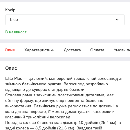
Колір
blue
В наявності
Опис
Характеристики
Доставка
Оплата
Умови п
Опис
Elite Plus — це легкий, маневрений триколісний велосипед зі
знімною батьківською ручкою. Велосипед розроблено
відповідно до суворих стандартів безпеки.
Сталева рама з захисними пластиковими деталями, має
обтічну форму, що знижує опір повітря та безпечне
використання. Батьківська ручка регулюється по довжині, а
коли дитина підросте, її можна демонтувати - створюючи
класичний триколісний велосипед.
Переднє колесо біговела має діаметр 10 дюймів (25,4 см), а
задні колеса — 8,5 дюймів (21,6 см). Завдяки такій