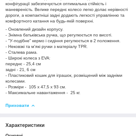
конфігурації забезпечується оптимальна стійкість і
маневреність. Велике переднє колесо легко долає нерівності
дороги, а компактніші задні додають легкості управлінню та
комфортного катання на будь-якій поверхні.
- Оновлений дизайн корпусу.
- Знімна батьківська ручка, що регулюється по висоті.
- "У-подібне" кермо і сидіння регулюється в 2 положення.
- Нековзкі та м'які ручки з матеріалу TPR.
- Сталева рама.
- Широкі колеса з EVA:
переднє - 25,4 см
задні - 21, 6 см
- Пластиковий кошик для іграшок, розміщений між задніми
колесами.
- Розміри - 105 x 47,5 x 93 см.
- Максимальне навантаження - 25 кг.
Приховати
Характеристики
Основні