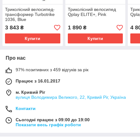
Триколісний велосипед-
Триколісний велосипед
Трик
трансформер Turbotrike
Qplay ELITE+, Pink
Qpla
1036, Blue
3 843
1 890
4 8
₴
₴
Купити
Купити
Про нас
97% позитивних з 459 відгуків за рік
Працює з 16.01.2017
м. Кривий Ріг
вулиця Володимира Великого, 22, Кривий Ріг, Україна
Контакти
Сьогодні працює з 09:00 до 19:00
Показати весь графік роботи