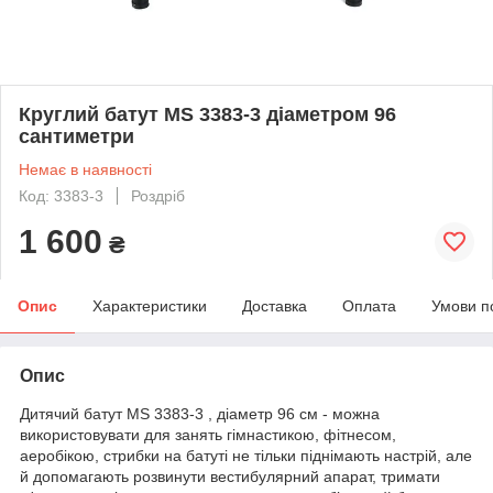
Круглий батут MS 3383-3 діаметром 96
сантиметри
Немає в наявності
Код: 3383-3
Роздріб
1 600
₴
Опис
Характеристики
Доставка
Оплата
Умови п
Опис
Дитячий батут MS 3383-3 , діаметр 96 см - можна
використовувати для занять гімнастикою, фітнесом,
аеробікою, стрибки на батуті не тільки піднімають настрій, але
й допомагають розвинути вестибулярний апарат, тримати