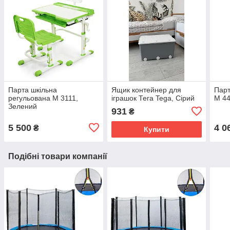
Парта шкільна
Ящик контейнер для
Парт
регульована M 3111,
іграшок Тега Tega, Сірий
M 44
Зелений
931
₴
5 500
4 0
₴
Купити
Подібні товари компанії