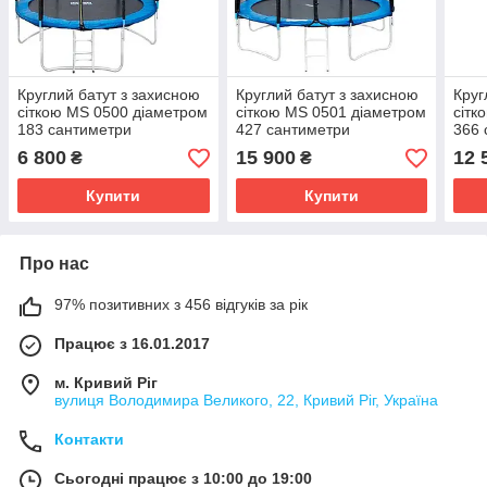
Круглий батут з захисною
Круглий батут з захисною
Круг
сіткою MS 0500 діаметром
сіткою MS 0501 діаметром
сітк
183 сантиметри
427 сантиметри
366 
6 800
15 900
12 
₴
₴
Купити
Купити
Про нас
97% позитивних з 456 відгуків за рік
Працює з 16.01.2017
м. Кривий Ріг
вулиця Володимира Великого, 22, Кривий Ріг, Україна
Контакти
Сьогодні працює з 10:00 до 19:00