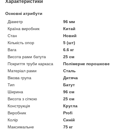
Характеристики
Основні атрибути
Діаметр
96 мм
Країна виробник
Китай
Стан
Новий
Кількість опор
5 (шт)
Вага
6.6 кг
Висота рами батута
25 см
Покриття труби каркаса
Полімерне порошкове
Матеріал рами
Сталь
Вікова група
Дитяча
Тип
Батут
Ширина
96 см
Висота з сіткою
25 см
Конструкція
Кругла
Виробник
Profi
Колір
Синій
Максимальне
75 кг