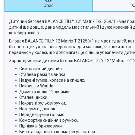
Опис
Х
Дитячий беговел BALANCE TILLY 12" Matrix T-21259/1 - має пр
дитині ще довше, дана модель має стильний і дуже красивий ди
комфортнішою.
Біговел BALANCE TILLY 12 Matrix T-21259/1 не має педалей, кат
біговел - це чудова альтернатива для малюків, які поки що н
передньому колесі, що допомагає ще більше убезпечити дитину
Характеристики дитячий біговіл BALANCE TILLY 12" Matrix T-21
Симпатичний дизайн.
Сталева рама та вилка.
Надувні гумові колеса на спицях.
Покришки Wanda.
Діаметр коліс: 12 дюймів.
Сталеві диски.
Нековзні рульові ручки.
На кермі є дзвінок.
Переднє ручне гальмо.
Комфортне сидіння з ручкою.
Підніжка, бризковики.
Висота сидіння та керма регулюється.