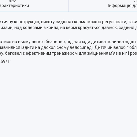
арактеристики
Інформація д
актичну конструкцію, висоту сидіння і керма можна регулювати, та
зайн, над колесами є крила, на кермі красується дзвінок, сидіння
атися на ньому легко і безпечно, під час їзди дитина повинна відшт
е навчилися їздити на двоколісному велосипеді. Дитячий велобіг о
, беговел є ефективним тренажером для зміцнення м'язів ніг і роз
259/1: