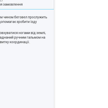
ля замовлення
ким чином беговел прослужить
 допомагає зробити їзду
овхуватися ногами від землі,
бладнаний ручним гальмом на
витку координації.