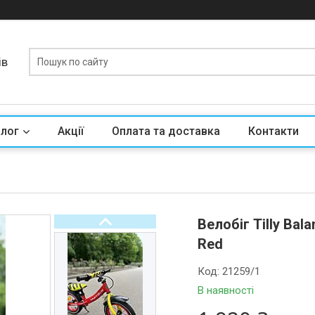
ів
алог
Акції
Оплата та доставка
Контакти
Велобіг Tilly Bal
Red
Код:
21259/1
В наявності