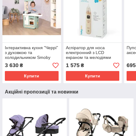
Інтерактивна кухня "Черрі"
Аспіратор для носа
Пупс
з духовкою та
електронний з LCD
аксе
холодильником Smoby
екраном та мелодіями
1470/01 BabyOno
3 630
1 575
695
₴
₴
Купити
Купити
Акційні пропозиції та новинки