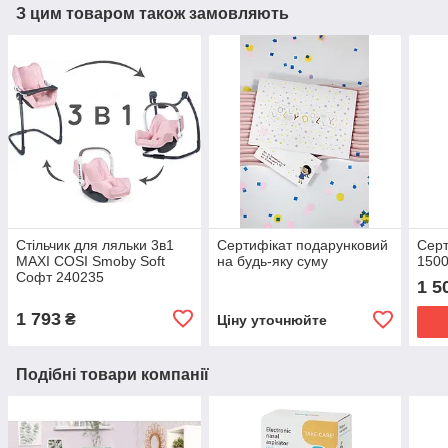
З цим товаром також замовляють
Стільчик для ляльки 3в1
Сертифікат подарунковий
Серт
MAXI COSI Smoby Soft
на будь-яку суму
1500
Софт 240235
1 5
1 793
₴
Ціну уточнюйте
Подібні товари компанії