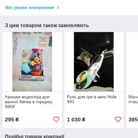
Всі умови повернення
З цим товаром також замовляють
Іграшка-водоспад для
Руль для гри в авто Hola
Магн
ванної Квітка в горщику
993
пта
9909
295
1 030
395
₴
₴
Подібні товари компанії