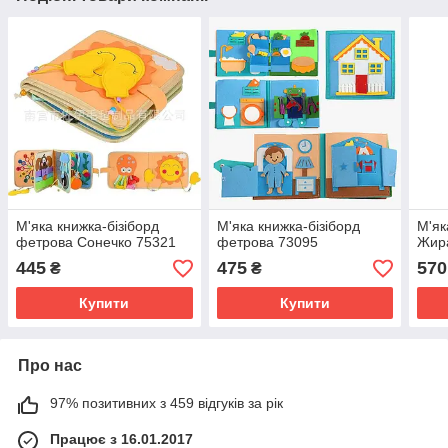
М'яка книжка-бізіборд
М'яка книжка-бізіборд
М'як
фетрова Сонечко 75321
фетрова 73095
Жир
445
475
570
₴
₴
Купити
Купити
Про нас
97% позитивних з 459 відгуків за рік
Працює з 16.01.2017