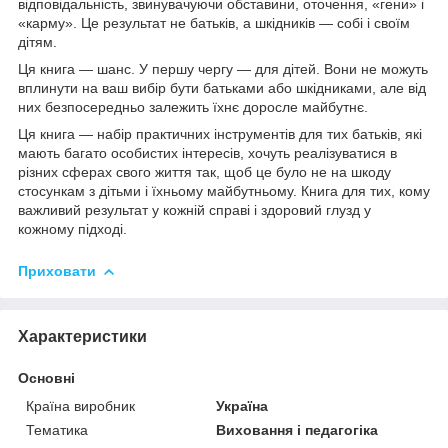
відповідальність, звинувачуючи обставини, оточення, «гени» і
«карму». Це результат не батьків, а шкідників — собі і своїм
дітям.
Ця книга — шанс. У першу чергу — для дітей. Вони не можуть
вплинути на ваш вибір бути батьками або шкідниками, але від
них безпосередньо залежить їхнє доросле майбутнє.
Ця книга — набір практичних інструментів для тих батьків, які
мають багато особистих інтересів, хочуть реалізуватися в
різних сферах свого життя так, щоб це було не на шкоду
стосункам з дітьми і їхньому майбутньому. Книга для тих, кому
важливий результат у кожній справі і здоровий глузд у
кожному підході.
Приховати
Характеристики
Основні
Країна виробник
Україна
Тематика
Виховання і педагогіка