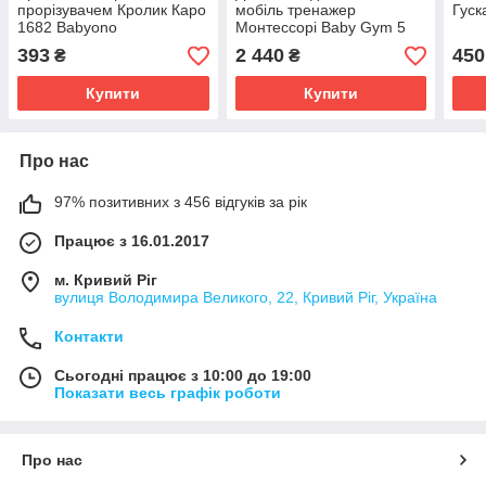
прорізувачем Кролик Каро
мобіль тренажер
Гуск
1682 Babyono
Монтессорі Baby Gym 5
підвісок Safari
393
2 440
450
₴
₴
Купити
Купити
Про нас
97% позитивних з 456 відгуків за рік
Працює з 16.01.2017
м. Кривий Ріг
вулиця Володимира Великого, 22, Кривий Ріг, Україна
Контакти
Сьогодні працює з 10:00 до 19:00
Показати весь графік роботи
Про нас