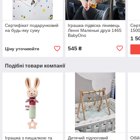
Сертифікат подарунковий
Іграшка-підвіска лінивець
Серт
на будь-яку суму
Ленні Маленькі друзі 1465
1500
BabyOno
1 5
545
₴
Ціну уточнюйте
Подібні товари компанії
Іграшка з пищалкою та
Дитячий підлоговий
Обій