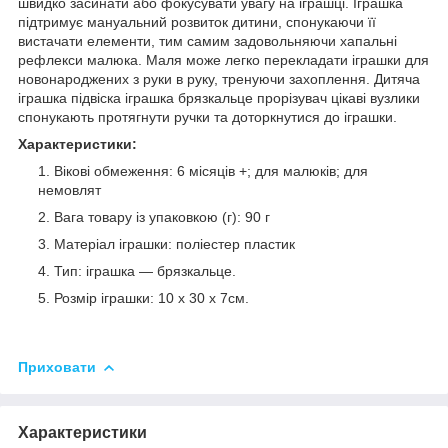
швидко засинати або фокусувати увагу на іграшці. Іграшка
підтримує мануальний розвиток дитини, спонукаючи її
вистачати елементи, тим самим задовольняючи хапальні
рефлекси малюка. Маля може легко перекладати іграшки для
новонароджених з руки в руку, тренуючи захоплення. Дитяча
іграшка підвіска іграшка брязкальце прорізувач цікаві вузлики
спонукають протягнути ручки та доторкнутися до іграшки.
Характеристики:
Вікові обмеження: 6 місяців +; для малюків; для
немовлят
Вага товару із упаковкою (г): 90 г
Матеріал іграшки: поліестер пластик
Тип: іграшка — брязкальце.
Розмір іграшки: 10 x 30 x 7см.
Приховати
Характеристики