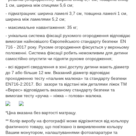
1 см, ширина між спицями 5,6 см;
- підматрацник: ширина ламелі 3,7 см, товщина ламелі 1 см,
ширина між ламелями 5,2 см;
- максимальне навантаження: 35 кг;
- унікальна система фіксації рухомого огородження відповідає
вимогам найновішого Європейського стандарту безпеки EN
716 - 2017 року. Рухоме огородження фіксується у верхньому
положенні. Система фіксації робить неможливим для дитини
самостійно опустити чи підняти рухоме огородження;
- всі відкриті свердлення в зоні доступу дитини мають діаметр
до 7 або більше 12 мм. Вказаний діаметр відповідає
проходженню тесту «пальчик малюка» та стандарту безпеки
EN716-2:2017. Всі зазори та відстані між деталями ліжок ТМ
«Верес» відповідають вказаному стандарту безпеки та
вимогам тесту «ручка – ніжка – голова» малюка.
*Ціна вказана без вартості матрацу.
** Колір виробу на фотографії може відрізнятися від кольлору
фактичного товару, що пов'язано із викривленням кольору
Вашим монутором, налаштуваннями фотоапаратури та