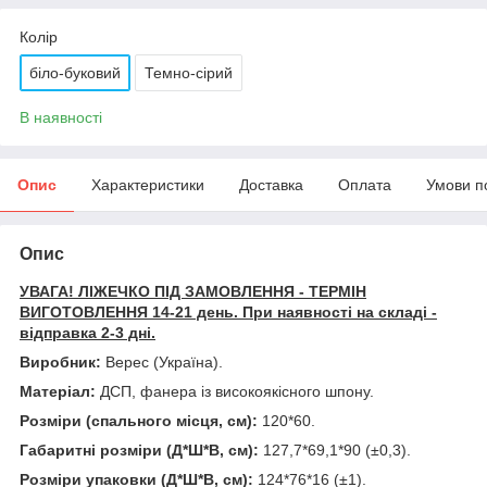
Колір
біло-буковий
Темно-сірий
В наявності
Опис
Характеристики
Доставка
Оплата
Умови п
Опис
УВАГА! ЛІЖЕЧКО ПІД ЗАМОВЛЕННЯ - ТЕРМІН
ВИГОТОВЛЕННЯ 14-21 день. При наявності на складі -
відправка 2-3 дні.
Виробник:
Верес (Україна).
Матеріал:
ДСП, фанера із високоякісного шпону.
Розміри (спального місця, см):
120*60.
Габаритні розміри (Д*Ш*В, см):
127,7*69,1*90 (±0,3).
Розміри упаковки (Д*Ш*В, см):
124*76*16 (±1).