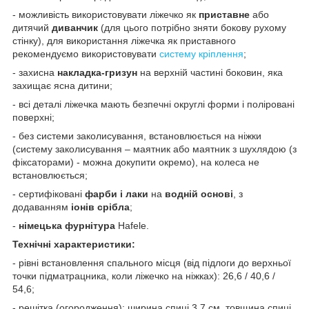
- можливість використовувати ліжечко як
приставне
або
дитячий
диванчик
(для цього потрібно зняти бокову рухому
стінку), для використання ліжечка як приставного
рекомендуємо використовувати
систему кріплення
;
- захисна
накладка-гризун
на верхній частині боковин, яка
захищає ясна дитини;
- всі деталі ліжечка мають безпечні округлі форми і поліровані
поверхні;
- без системи заколисування, встановлюється на ніжки
(систему заколисування – маятник або маятник з шухлядою (з
фіксаторами) - можна докупити окремо), на колеса не
встановлюється;
- сертифіковані
фарби і лаки
на
водній основі
, з
додаванням
іонів срібла
;
-
німецька фурнітура
Hafele.
Технічні характеристики:
- рівні встановлення спального місця (від підлоги до верхньої
точки підматрацника, коли ліжечко на ніжках): 26,6 / 40,6 /
54,6;
- решітка (огородження): ширина спиці 3,7 см, товщина спиці