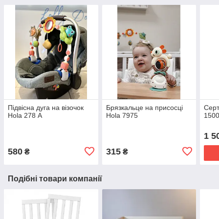
Підвісна дуга на візочок
Брязкальце на присосці
Серт
Hola 278 А
Hola 7975
1500
1 5
580
315
₴
₴
Подібні товари компанії