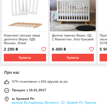
Комплект люльки ліжка
Дитяче ліжечко Верес ЛД
Прис
дитячого Верес ЛД5
1 Манхеттен, біло-буковий
люль
Moнако, білий
337
2 290
8 490
5 9
₴
₴
Купити
Купити
Про нас
97% позитивних з 456 відгуків за рік
Працює з 16.01.2017
м. Кривий Ріг
вулиця Володимира Великого, 22, Кривий Ріг, Україна