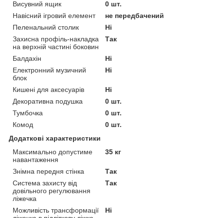
Висувний ящик
0 шт.
Навісний ігровий елемент
не передбачений
Пеленальний столик
Ні
Захисна профіль-накладка
Так
на верхній частині боковин
Балдахін
Ні
Електронний музичний
Ні
блок
Кишені для аксесуарів
Ні
Декоративна подушка
0 шт.
Тумбочка
0 шт.
Комод
0 шт.
Додаткові характеристики
Максимально допустиме
35 кг
навантаження
Знімна передня стінка
Так
Система захисту від
Так
довільного регулювання
ліжечка
Можливість трансформації
Ні
ліжечка в підліткову ліжко