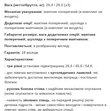
Вага (нетто/брутто, кг):
26,4 / 28,4 (±3).
Механізм укачування:
маятник поперечний (в комплект не
входить).
Додаткові опції:
маятник поперечний, шухляда з
поперечним маятником (в комплект не входять).
Габаритні розміри, вага додаткових опцій: маятник
поперечний, шухляда х поперечним маятником.
Поставляється:
в розібраному вигляді.
Гарантія:
18 місяців.
Характеристики:
-
три рівні
установки підматрацника 26,6 / 40,6 / 54,6;
- дно ліжечка виготовлено з
ортопедичних ламелей
, які
забезпечують достатню вентиляцію матраца і постільної
білизни;
-
рухома бокова стінка
з надійним механізмом опускання
(може опускатися та зніматися повністю);
- наявність
зйомних спиць
, на передній решітці (коли
дитинка підросте - зможе самостійно виходити і повертатися в
ліжечко через отвір, де виймаються спиці);