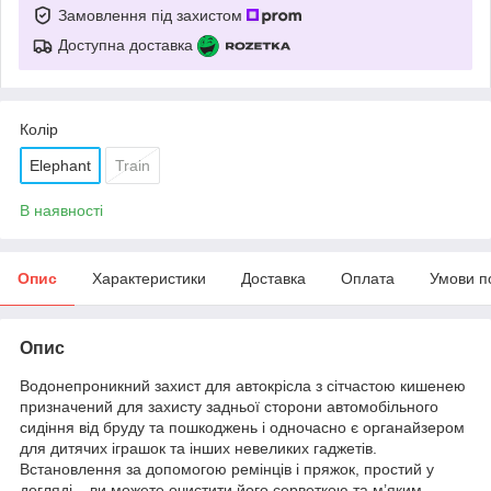
Замовлення під захистом
Доступна доставка
Колір
Elephant
Train
В наявності
Опис
Характеристики
Доставка
Оплата
Умови п
Опис
Водонепроникний захист для автокрісла з сітчастою кишенею
призначений для захисту задньої сторони автомобільного
сидіння від бруду та пошкоджень і одночасно є органайзером
для дитячих іграшок та інших невеликих гаджетів.
Встановлення за допомогою ремінців і пряжок, простий у
догляді – ви можете очистити його серветкою та м’яким