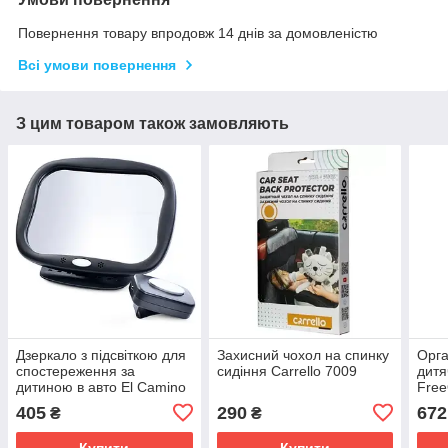
Повернення товару впродовж 14 днів за домовленістю
Всі умови повернення
З цим товаром також замовляють
Дзеркало з підсвіткою для
Захисний чохол на спинку
Орга
спостереження за
сидіння Carrello 7009
дитя
дитиною в авто El Camino
Fre
1149
405
290
672
₴
₴
Купити
Купити