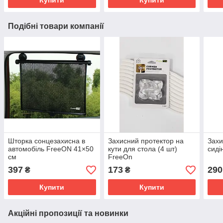
Подібні товари компанії
Шторка сонцезахисна в
Захисний протектор на
Захи
автомобіль FreeON 41×50
кути для стола (4 шт)
сиді
см
FreeOn
397
173
290
₴
₴
Купити
Купити
Акційні пропозиції та новинки