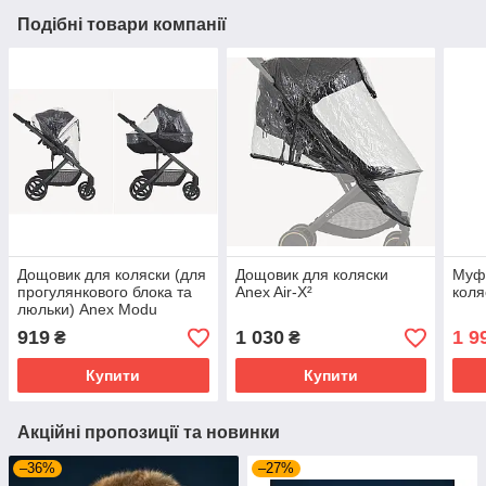
Подібні товари компанії
Дощовик для коляски (для
Дощовик для коляски
Муф
прогулянкового блока та
Anex Air-X²
коля
люльки) Anex Modu
919
1 030
1 9
₴
₴
Купити
Купити
Акційні пропозиції та новинки
–36%
–27%