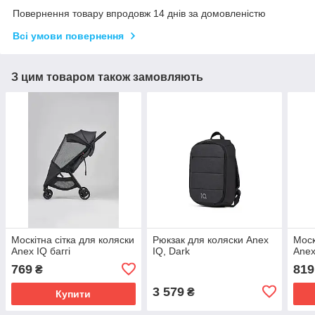
Повернення товару впродовж 14 днів за домовленістю
Всі умови повернення
З цим товаром також замовляють
Москітна сітка для коляски
Рюкзак для коляски Anex
Моск
Anex IQ баггі
IQ, Dark
Anex
769
819
₴
3 579
₴
Купити