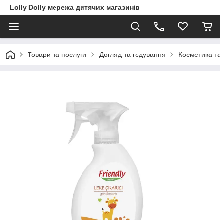
Lolly Dolly мережа дитячих магазинів
Товари та послуги
Догляд та годування
Косметика т