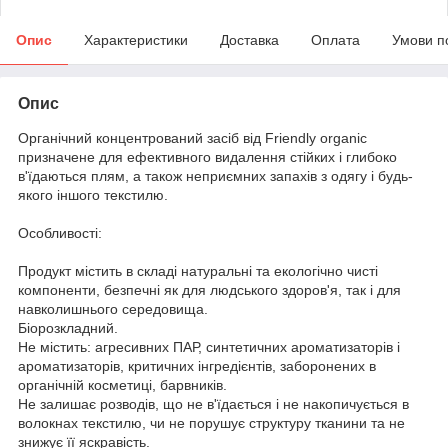
Опис
Характеристики
Доставка
Оплата
Умови п
Опис
Органічний концентрований засіб від Friendly organic
призначене для ефективного видалення стійких і глибоко
в'їдаються плям, а також неприємних запахів з одягу і будь-
якого іншого текстилю.
Особливості:
Продукт містить в складі натуральні та екологічно чисті
компоненти, безпечні як для людського здоров'я, так і для
навколишнього середовища.
Біорозкладний.
Не містить: агресивних ПАР, синтетичних ароматизаторів і
ароматизаторів, критичних інгредієнтів, заборонених в
органічній косметиці, барвників.
Не залишає розводів, що не в'їдається і не накопичується в
волокнах текстилю, чи не порушує структуру тканини та не
знижує її яскравість.