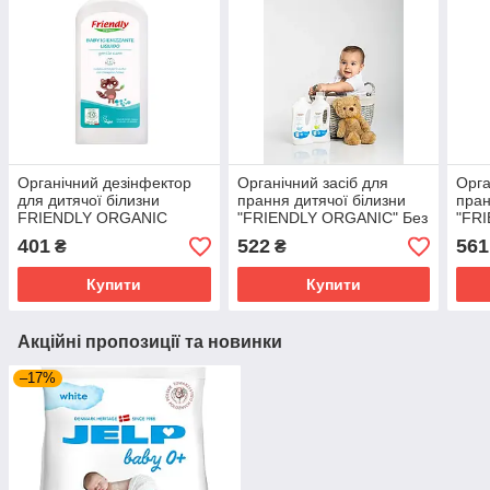
Органічний дезінфектор
Органічний засіб для
Орга
для дитячої білизни
прання дитячої білизни
пран
FRIENDLY ORGANIC
"FRIENDLY ORGANIC" Без
"FR
1000мл
запаху 1000мл
Лав
401
522
561
₴
₴
Купити
Купити
Акційні пропозиції та новинки
–17%