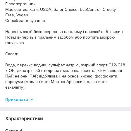
Гіпоалергенний.
Має сертифікати: USDA, Safer Choise, EcoControl, Cruelty
Free, Vegan.
Спосіб застосування:
Нанесіть засіб безпосередньо на пляму і почекайте 5 хвилин.
Потім виперіть з пральним засобом або протріть мокрою
ганчіркою.
Склад:
Вода, перекис водню, сульфат натрію, жирний спирт C12-C18
7 OE, динатрієвий етидронат, молочна кислота, <5%: аніонні
ПАР, неіонні ПАР, відбілювачі на основі кисню, фосфонати,
парфуми (масло листя Ментха Арвенсис, олія листя
евкаліпту).
Приховати
Характеристики
Основні