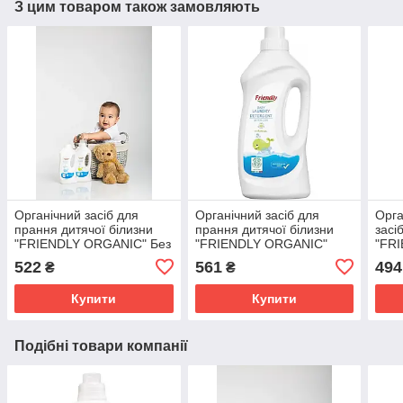
З цим товаром також замовляють
Органічний засіб для
Органічний засіб для
Орга
прання дитячої білизни
прання дитячої білизни
засі
"FRIENDLY ORGANIC" Без
"FRIENDLY ORGANIC"
"FR
запаху 1000мл
Марсельське мило
100
522
561
494
₴
₴
1000мл
Купити
Купити
Подібні товари компанії