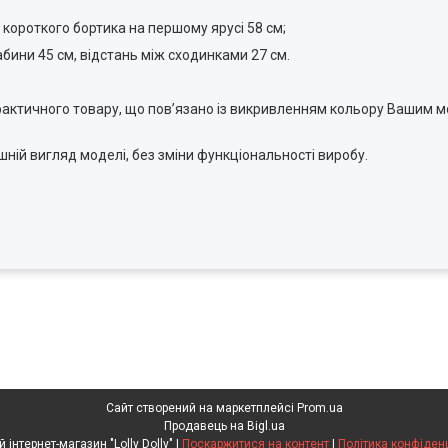
 короткого бортика на першому ярусі 58 см;
бини 45 см, відстань між сходинками 27 см.
у фактичного товару, що пов’язано із викривленням кольору Вашим
ній вигляд моделі, без зміни функціональності виробу.
Сайт створений на маркетплейсі
Prom.ua
Продавець на Bigl.ua
Дитячий інтернет-магазин "Lolly Dolly" |
Поскаржитися на контент
|
Політика конфіден