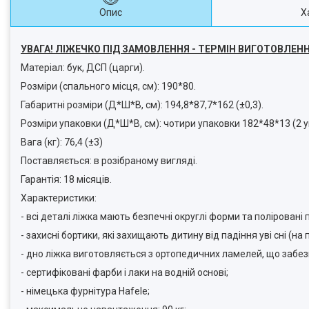
Опис
Х
УВАГА! ЛІЖЕЧКО ПІД ЗАМОВЛЕННЯ - ТЕРМІН ВИГОТОВЛЕННЯ 14-
Матеріал: бук, ДСП (царги).
Розміри (спального місця, см): 190*80.
Габаритні розміри (Д*Ш*В, см): 194,8*87,7*162 (±0,3).
Розміри упаковки (Д*Ш*В, см): чотири упаковки 182*48*13 (2 
Вага (кг): 76,4 (±3)
Поставляється: в розібраному вигляді.
Гарантія: 18 місяців.
Характеристики:
- всі деталі ліжка мають безпечні округлі форми та поліровані 
- захисні бортики, які захищають дитину від падіння уві сні (на
- дно ліжка виготовляється з ортопедичних ламелей, що забез
- сертифіковані фарби і лаки на водній основі;
- німецька фурнітура Hafele;