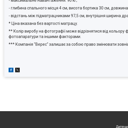
- максимальне навантаження: 90 кг;
- глибина спального місця 4 см, висота бортика 30 см, довжина
- відстань між підматрацниками 97,5 см, внутрішня ширина дра
* Ціна вказана без вартості матрацу.
** Колір виробу на фотографії може відрізнятися від кольор
фотоапаратури та іншими факторами.
*** Компанія "Верес" залишає за собою право змінювати зовніш