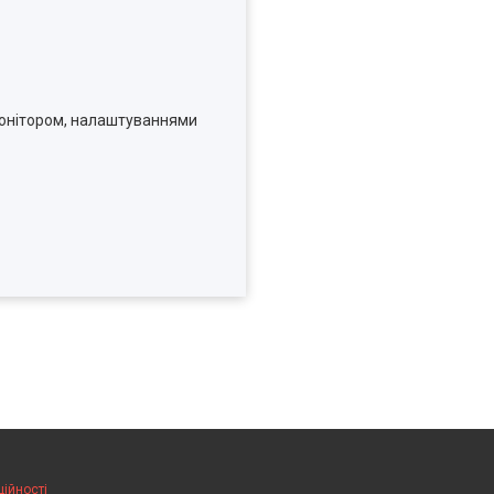
 монітором, налаштуваннями
ційності