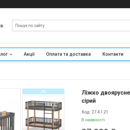
ів
алог
Акції
Оплата та доставка
Контакти
Ліжко двоярусне
сірий
Код:
27.4.1.21
В наявності