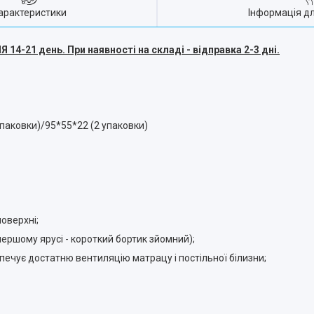
арактеристики
Інформація д
21 день. При наявності на складі - відправка 2-3 дні.
упаковки)/95*55*22 (2 упаковки)
поверхні;
 першому ярусі - короткий бортик зйомний);
печує достатню вентиляцію матрацу і постільної білизни;