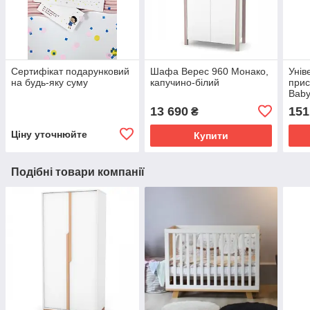
Сертифікат подарунковий
Шафа Верес 960 Монако,
Унів
на будь-яку суму
капучино-білий
прис
Baby
13 690
151
₴
Ціну уточнюйте
Купити
Подібні товари компанії