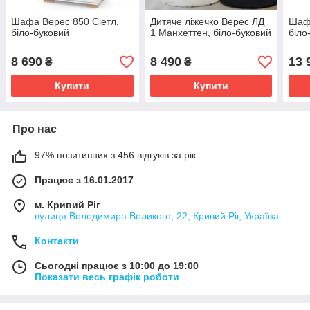
Шафа Верес 850 Сіетл,
Дитяче ліжечко Верес ЛД
Шафа
біло-буковий
1 Манхеттен, біло-буковий
біло
8 690
8 490
13 
₴
₴
Купити
Купити
Про нас
97% позитивних з 456 відгуків за рік
Працює з 16.01.2017
м. Кривий Ріг
вулиця Володимира Великого, 22, Кривий Ріг, Україна
Контакти
Сьогодні працює з 10:00 до 19:00
Показати весь графік роботи