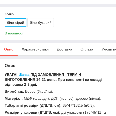
Колір
біло-сірий
біло-буковий
В наявності
Опис
Характеристики
Доставка
Оплата
Умови п
Опис
УВАГА!
Шафа
ПІД ЗАМОВЛЕННЯ - ТЕРМІН
ВИГОТОВЛЕННЯ 14-21 день. При наявності на складі -
відправка 2-3 дні.
Виробник:
Верес (Україна).
Матеріал:
МДФ (фасади), ДСП (корпус), дерево (ніжки).
Габаритні розміри (Д*Ш*В, см):
85*47*182,5 (±0,3).
Розміри упаковки (Д*Ш*В, см):
дві упаковки (176*45*11 та