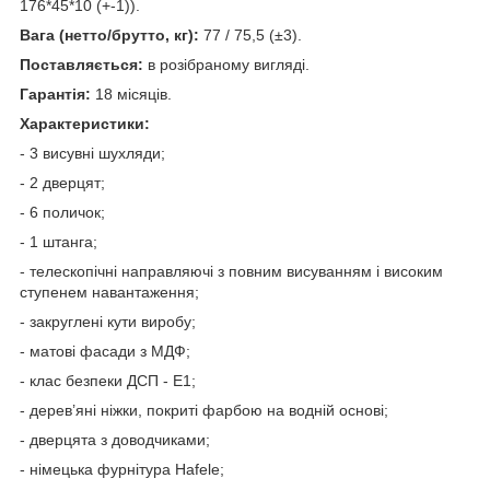
176*45*10 (+-1)).
Вага (нетто/брутто, кг):
77 / 75,5 (±3).
Поставляється:
в розібраному вигляді.
Гарантія:
18 місяців.
Характеристики:
- 3 висувні шухляди;
- 2 дверцят;
- 6 поличок;
- 1 штанга;
- телескопічні направляючі з повним висуванням і високим
ступенем навантаження;
- закруглені кути виробу;
- матові фасади з МДФ;
- клас безпеки ДСП - Е1;
- дерев’яні ніжки, покриті фарбою на водній основі;
- дверцята з доводчиками;
- німецька фурнітура Hafele;