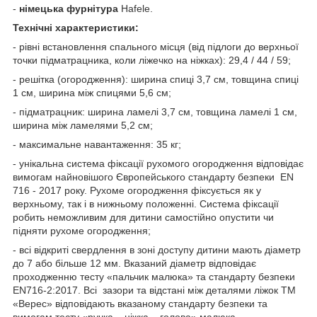
-
німецька фурнітура
Hafele.
Технічні характеристики:
- рівні встановлення спального місця (від підлоги до верхньої
точки підматрацника, коли ліжечко на ніжках): 29,4 / 44 / 59;
- решітка (огородження): ширина спиці 3,7 см, товщина спиці
1 см, ширина між спицями 5,6 см;
- підматрацник: ширина ламелі 3,7 см, товщина ламелі 1 см,
ширина між ламелями 5,2 см;
- максимальне навантаження: 35 кг;
- унікальна система фіксації рухомого огородження відповідає
вимогам найновішого Європейського стандарту безпеки EN
716 - 2017 року. Рухоме огородження фіксується як у
верхньому, так і в нижньому положенні. Система фіксації
робить неможливим для дитини самостійно опустити чи
підняти рухоме огородження;
- всі відкриті свердлення в зоні доступу дитини мають діаметр
до 7 або більше 12 мм. Вказаний діаметр відповідає
проходженню тесту «пальчик малюка» та стандарту безпеки
EN716-2:2017. Всі зазори та відстані між деталями ліжок ТМ
«Верес» відповідають вказаному стандарту безпеки та
вимогам тесту «ручка – ніжка – голова» малюка.