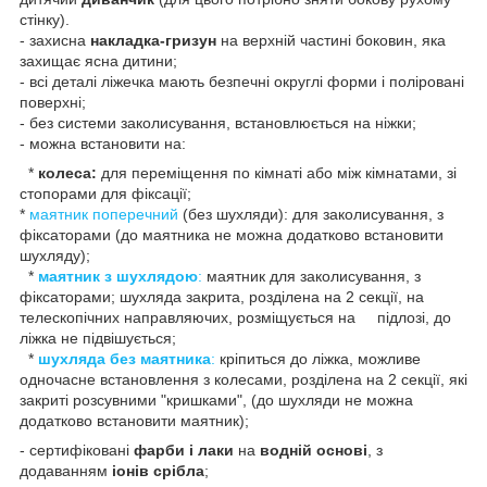
стінку).
- захисна
накладка-гризун
на верхній частині боковин, яка
захищає ясна дитини;
- всі деталі ліжечка мають безпечні округлі форми і поліровані
поверхні;
- без системи заколисування, встановлюється на ніжки;
- можна встановити на:
*
колеса:
для переміщення по кімнаті або між кімнатами, зі
стопорами для фіксації;
*
маятник поперечний
(без шухляди): для заколисування, з
фіксаторами (до маятника не можна додатково встановити
шухляду);
*
маятник з шухлядою
:
маятник для заколисування, з
фіксаторами; шухляда закрита, розділена на 2 секції, на
телескопічних направляючих, розміщується на підлозі, до
ліжка не підвішується;
*
шухляда без маятника
:
кріпиться до ліжка, можливе
одночасне встановлення з колесами, розділена на 2 секції, які
закриті розсувними "кришками", (до шухляди не можна
додатково встановити маятник);
- сертифіковані
фарби і лаки
на
водній основі
, з
додаванням
іонів срібла
;