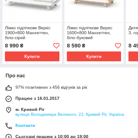
Ліжко підліткове Верес
Ліжко підліткове Верес
Дитя
1900×800 Манхеттен,
1600×800 Манхеттен,
3, го
біло-сірий
біло-буковий
8 990
8 590
8 4
₴
₴
Купити
Купити
Про нас
97% позитивних з 456 відгуків за рік
Працює з 16.01.2017
м. Кривий Ріг
вулиця Володимира Великого, 22, Кривий Ріг, Україна
Контакти
Сьогодні працює з 10:00 до 19:00