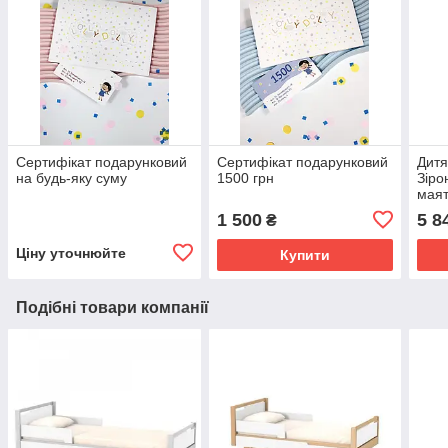
Сертифікат подарунковий
Сертифікат подарунковий
Дитя
на будь-яку суму
1500 грн
Зіро
маят
1 500
5 8
₴
Ціну уточнюйте
Купити
Подібні товари компанії