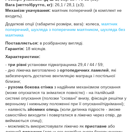
Вага (нетто/брутто, кг):
26,1 / 28,1 (±3).
Механізм укачування:
маятник поперечний (в комплект не
входить).
Додаткові опції (габаритні розміри, вага): колеса,
маятник
поперечний
,
шухляда з поперечним маятником
,
шухляда без
маятника
Поставляється:
в розібраному вигляді.
Гарантія:
18 місяців.
Характеристики:
-
три рівні
установки підматрацника 29,4 / 44 / 59;
- дно ліжечка виготовлено з
ортопедичних ламелей
, які
забезпечують достатню вентиляцію матраца і постільної
білизни;
-
рухома бокова стінка
з надійним механізмом опускання
(може опускатися та зніматися повністю) - на італійській
системі опускання (полозки "сховані" внизу, фіксація решітки у
верхньому і нижньому положенні при її опусканні/підніманні);
- наявність
зйомних спиць
(коли дитинка підросте - зможе
самостійно виходити і повертатися в ліжечко через отвір, де
виймаються спиці);
- можливість використовувати ліжечко як
приставне
або
дитячий
диванчик
(для цього потрібно зняти бокову рухому