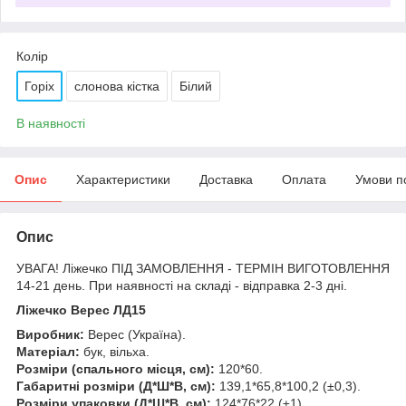
Колір
Горіх
cлонова кістка
Білий
В наявності
Опис
Характеристики
Доставка
Оплата
Умови п
Опис
УВАГА! Ліжечко ПІД ЗАМОВЛЕННЯ - ТЕРМІН ВИГОТОВЛЕННЯ
14-21 день. При наявності на складі - відправка 2-3 дні.
Ліжечко Верес ЛД15
Виробник:
Верес (Україна).
Матеріал:
бук, вільха.
Розміри (спального місця, см):
120*60.
Габаритні розміри (Д*Ш*В, см):
139,1*65,8*100,2 (±0,3).
Розміри упаковки (Д*Ш*В, см):
124*76*22 (±1).