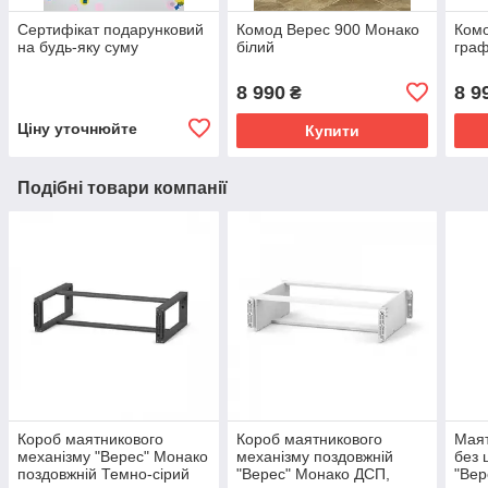
Сертифікат подарунковий
Комод Верес 900 Монако
Комо
на будь-яку суму
білий
граф
8 990
8 9
₴
Ціну уточнюйте
Купити
Подібні товари компанії
Короб маятникового
Короб маятникового
Маят
механізму "Верес" Монако
механізму поздовжній
без 
поздовжній Темно-сірий
"Верес" Монако ДСП,
"Вер