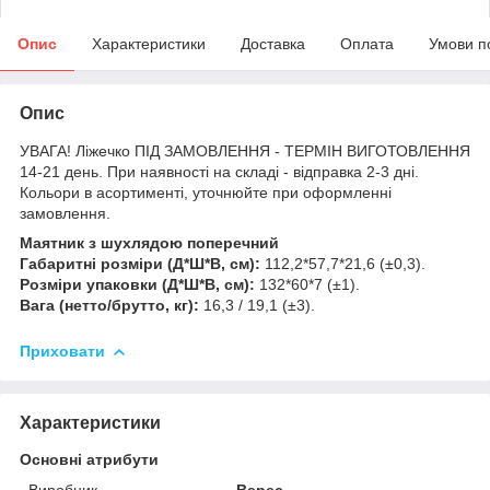
Опис
Характеристики
Доставка
Оплата
Умови п
Опис
УВАГА! Ліжечко ПІД ЗАМОВЛЕННЯ - ТЕРМІН ВИГОТОВЛЕННЯ
14-21 день. При наявності на складі - відправка 2-3 дні.
Кольори в асортименті, уточнюйте при оформленні
замовлення.
Маятник з шухлядою поперечний
Габаритні розміри (Д*Ш*В, см):
112,2*57,7*21,6 (±0,3).
Розміри упаковки (Д*Ш*В, см):
132*60*7 (±1).
Вага (нетто/брутто, кг):
16,3 / 19,1 (±3).
Приховати
Характеристики
Основні атрибути
Виробник
Верес