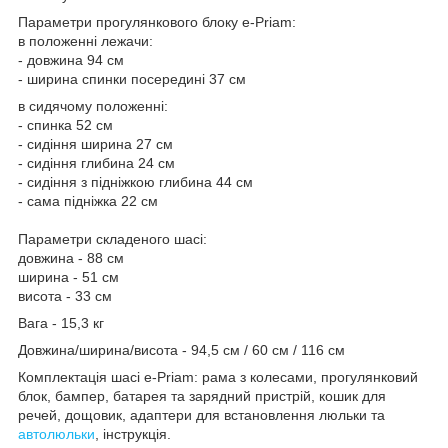
Параметри прогулянкового блоку е-Priam:
в положенні лежачи:
- довжина 94 см
- ширина спинки посередині 37 см
в сидячому положенні:
- спинка 52 см
- сидіння ширина 27 см
- сидіння глибина 24 см
- сидіння з підніжкою глибина 44 см
- сама підніжка 22 см
Параметри складеного шасі:
довжина - 88 см
ширина - 51 см
висота - 33 см
Вага - 15,3 кг
Довжина/ширина/висота - 94,5 см / 60 см / 116 см
Комплектація шасі е-Priam: рама з колесами, прогулянковий
блок, бампер, батарея та зарядний пристрій, кошик для
речей, дощовик, адаптери для встановлення люльки та
автолюльки
, інструкція.