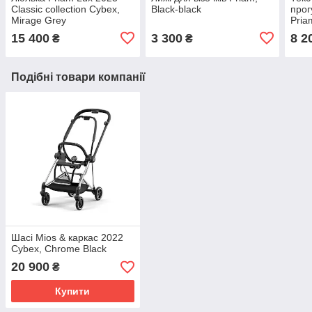
Classic collection Cybex,
Black-black
прог
Mirage Grey
Pria
15 400
3 300
8 2
₴
₴
Подібні товари компанії
Шасі Mios & каркас 2022
Cybex, Chrome Black
20 900
₴
Купити