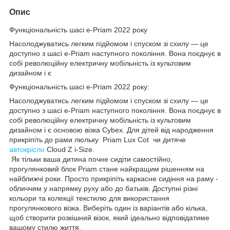
Опис
Функціональність шасі е-Priam 2022 року
Насолоджуватись легким підйомом і спуском зі схилу — це
доступно з шасі e-Priam наступного покоління. Вона поєднує в
собі революційну електричну мобільність із культовим
дизайном і є
Функціональність шасі е-Priam 2022 року:
Насолоджуватись легким підйомом і спуском зі схилу — це
доступно з шасі e-Priam наступного покоління. Вона поєднує в
собі революційну електричну мобільність із культовим
дизайном і є oсновою візка Cybex. Для дітей від народження
прикріпіть до рами люльку Priam Lux Cot чи дитяче
автокрісло
Cloud Z i-Size.
Як тільки ваша дитина почне сидіти самостійно,
прогулянковий блок Priam стане найкращим рішенням на
найближчі роки. Просто прикріпіть каркасне сидіння на раму -
обличчям у напрямку руху або до батьків. Доступні різні
кольори та колекції текстилю для використання
прогулянкового візка. Виберіть один із варіантів або кілька,
щоб створити розкішний візок, який ідеально відповідатиме
вашому стилю життя.