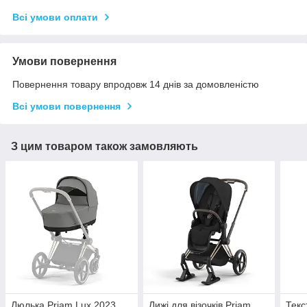
Всі умови оплати
Умови повернення
Повернення товару впродовж 14 днів за домовленістю
Всі умови повернення
З цим товаром також замовляють
Люлька Priam Lux 2023
Лижі для візочків Priam,
Текс