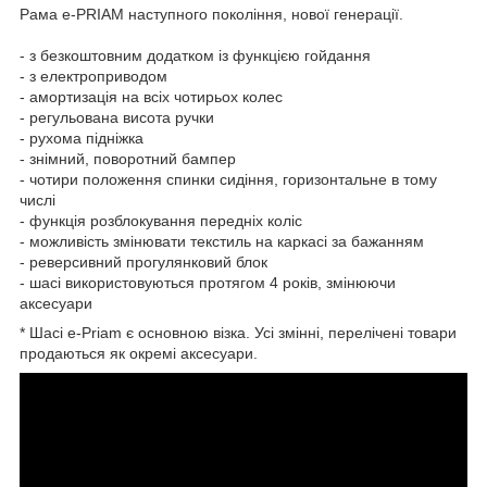
Рама e-PRIAM наступного покоління, нової генерації.
- з безкоштовним додатком із функцією гойдання
- з електроприводом
- амортизація на всіх чотирьох колес
- регульована висота ручки
- рухома підніжка
- знімний, поворотний бампер
- чотири положення спинки сидіння, горизонтальне в тому
числі
- функція розблокування передніх коліс
- можливість змінювати текстиль на каркасі за бажанням
- реверсивний прогулянковий блок
- шасі використовуються протягом 4 років, змінюючи
аксесуари
* Шасі e-Priam є основною візка. Усі змінні, перелічені товари
продаються як окремі аксесуари.