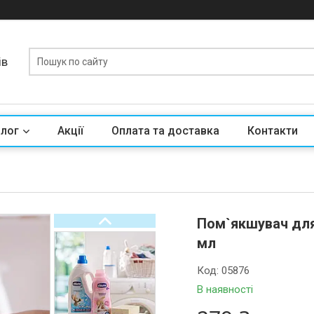
ів
алог
Акції
Оплата та доставка
Контакти
Пом`якшувач для 
мл
Код:
05876
В наявності