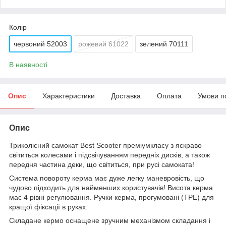
Колір
червоний 52003
рожевий 61022
зелений 70111
В наявності
Опис
Характеристики
Доставка
Оплата
Умови п
Опис
Триколісний самокат Best Scooter преміумкласу з яскраво
світиться колесами і підсвічуванням передніх дисків, а також
передня частина деки, що світиться, при русі самоката!
Система повороту керма має дуже легку маневровість, що
чудово підходить для найменших користувачів! Висота керма
має 4 рівні регулювання. Ручки керма, прогумовані (TPE) для
кращої фіксації в руках.
Складане кермо оснащене зручним механізмом складання і