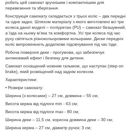
робить цей самокат зручнішим і компактнішим для
перевезення та зберігання.
Конструкція самокату складається з трьох коліс – два передні
та одне заднє. Шляхом матеріалу з якого виготовлені всі три
колеса даної моделі – поліуретан (PU) – самокат безшумний,
а їзда на ньому м'яка та комфортна. Усі три колеса під час
руху світяться різнокольоровими кольорами. Диски передніх
коліс випромінюють додаткове підсвічування під час їзди.
Робоча поверхня деки - прогумова, що забезпечує
антиковзкий ефект і безпеку для дитини.
Самокат оснащений ножним гальмом, що наступає (step-on
brake), який розміщений над заднім колесом.
Характеристики:
• Розміри самокату:
Ширина (з колесами) – 27 см, довжина – 55 см;
Висота керма від підлоги min - 63 см;
Висота керма від підлоги max - 80 см;
Ширина деки – 11,5 см, корисна довжина деки – 30 см;
Ширина керма – 27 см, діаметр ручок: 3 см;