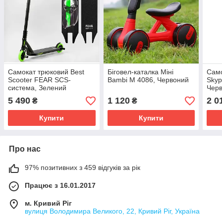
Самокат трюковий Best
Біговел-каталка Міні
Само
Scooter FEAR SCS-
Bambi M 4086, Червоний
Skyp
система, Зелений
Чер
МТ-60611
5 490
1 120
2 0
₴
₴
Купити
Купити
Про нас
97% позитивних з 459 відгуків за рік
Працює з 16.01.2017
м. Кривий Ріг
вулиця Володимира Великого, 22, Кривий Ріг, Україна