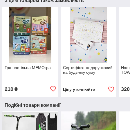
З цим товаром також замовляють
Гра настільна МЕМОгра
Сертифікат подарунковий
Наст
на будь-яку суму
TOW
210
320
₴
Ціну уточнюйте
Подібні товари компанії