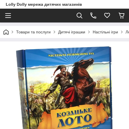
Lolly Dolly мережа дитячих магазинів
Товари та послуги
Дитячі іграшки
Настільні ігри
Л