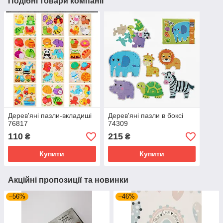
Подібні товари компанії
Дерев'яні пазли-вкладиші
Дерев'яні пазли в боксі
76817
74309
110
215
₴
₴
Купити
Купити
Акційні пропозиції та новинки
–56%
–46%