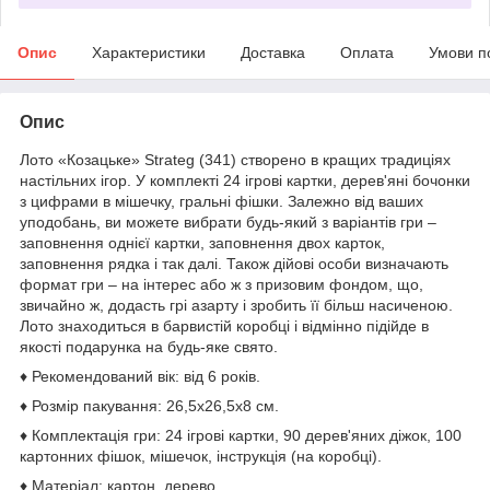
Опис
Характеристики
Доставка
Оплата
Умови п
Опис
Лото «Козацьке» Strateg (341) створено в кращих традиціях
настільних ігор. У комплекті 24 ігрові картки, дерев'яні бочонки
з цифрами в мішечку, гральні фішки. Залежно від ваших
уподобань, ви можете вибрати будь-який з варіантів гри –
заповнення однієї картки, заповнення двох карток,
заповнення рядка і так далі. Також дійові особи визначають
формат гри – на інтерес або ж з призовим фондом, що,
звичайно ж, додасть грі азарту і зробить її більш насиченою.
Лото знаходиться в барвистій коробці і відмінно підійде в
якості подарунка на будь-яке свято.
♦ Рекомендований вік: від 6 років.
♦ Розмір пакування: 26,5х26,5х8 см.
♦ Комплектація гри: 24 ігрові картки, 90 дерев'яних діжок, 100
картонних фішок, мішечок, інструкція (на коробці).
♦ Матеріал: картон, дерево.