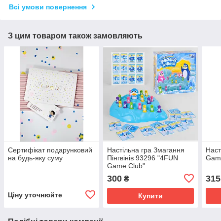
Всі умови повернення
З цим товаром також замовляють
Сертифікат подарунковий
Настільна гра Змагання
Наст
на будь-яку суму
Пінгвінів 93296 "4FUN
Gam
Game Club"
300
315
₴
Ціну уточнюйте
Купити