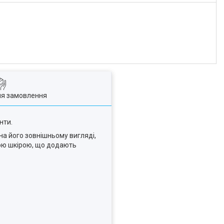
ля замовлення
нти.
на його зовнішньому вигляді,
кою шкірою, що додають