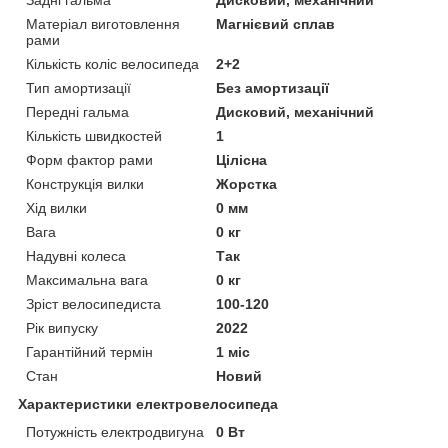
Матеріал виготовлення
Магнієвий сплав
рами
Кількість коліс велосипеда
2+2
Тип амортизації
Без амортизації
Передні гальма
Дисковий, механічний
Кількість швидкостей
1
Форм фактор рами
Цілісна
Конструкція вилки
Жорстка
Хід вилки
0 мм
Вага
0 кг
Надувні колеса
Так
Максимальна вага
0 кг
Зріст велосипедиста
100-120
Рік випуску
2022
Гарантійний термін
1 міс
Стан
Новий
Характеристики електровелосипеда
Потужність електродвигуна
0 Вт