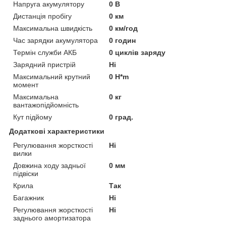
Напруга акумулятору
0 В
Дистанція пробігу
0 км
Максимальна швидкість
0 км/год
Час зарядки акумулятора
0 годин
Термін служби АКБ
0 циклів заряду
Зарядний пристрій
Ні
Максимальний крутний
0 H*m
момент
Максимальна
0 кг
вантажопідйомність
Кут підйому
0 град.
Додаткові характеристики
Регулювання жорсткості
Ні
вилки
Довжина ходу задньої
0 мм
підвіски
Крила
Так
Багажник
Ні
Регулювання жорсткості
Ні
заднього амортизатора