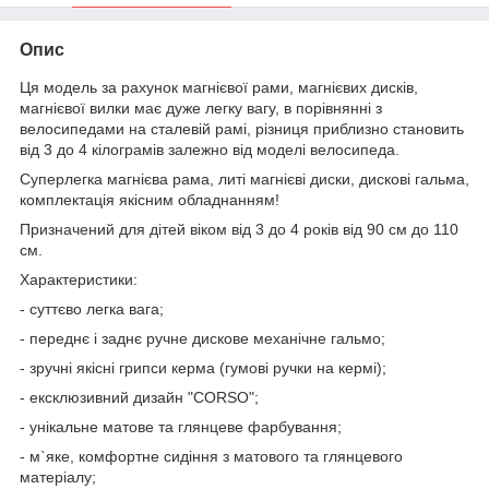
Опис
Ця модель за рахунок магнієвої рами, магнієвих дисків,
магнієвої вилки має дуже легку вагу, в порівнянні з
велосипедами на сталевій рамі, різниця приблизно становить
від 3 до 4 кілограмів залежно від моделі велосипеда.
Суперлегка магнієва рама, литі магнієві диски, дискові гальма,
комплектація якісним обладнанням!
Призначений для дітей віком від 3 до 4 років від 90 см до 110
см.
Характеристики:
- суттєво легка вага;
- переднє і заднє ручне дискове механічне гальмо;
- зручні якісні грипси керма (гумові ручки на кермі);
- ексклюзивний дизайн "CORSO";
- унікальне матове та глянцеве фарбування;
- м`яке, комфортне сидіння з матового та глянцевого
матеріалу;