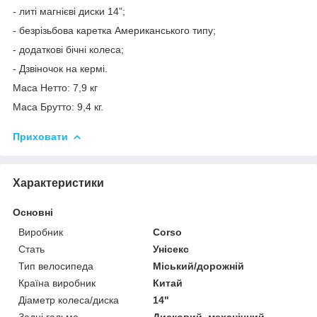
- литі магнієві диски 14”;
- безрізьбова каретка Американського типу;
- додаткові бічні колеса;
- Дзвіночок на кермі.
Маса Нетто: 7,9 кг
Маса Брутто: 9,4 кг.
Приховати
Характеристики
Основні
Виробник
Corso
Стать
Унісекс
Тип велосипеда
Міський/дорожній
Країна виробник
Китай
Діаметр колеса/диска
14"
Задні гальма
Дисковий, механічний