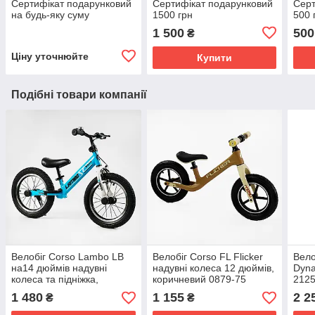
Сертифікат подарунковий
Сертифікат подарунковий
Серт
на будь-яку суму
1500 грн
500 
1 500
500
₴
Ціну уточнюйте
Купити
Подібні товари компанії
Велобіг Corso Lambo LB
Велобіг Corso FL Flicker
Вело
на14 дюймів надувні
надувні колеса 12 дюймів,
Dyna
колеса та підніжка,
коричневий 0879-75
2125
блакитний 14802
1 480
1 155
2 2
₴
₴