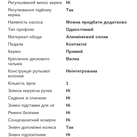
Регульований винос керма
Ні
Регулювання підйому
Так
керма
Наявність насоса
Можна придбати додатково
Тип профілю
Одностінний
Материал обода
Алюмінієвий сплав
Педали
Контактні
Кермо
Прямий
Кріплення дискового
Вилка
гальма
Конструкція рульової
Неінтегрована
колонки
Кількість зірок
1
Знімна керуюча ручка
Ні
Сидіння зі спинкою
Ні
Знімні підставки для ніг
Ні
Ремені безпеки
Ні
Сонцезахисний козирок
Ні
Знімні допоміжні колеса
Так
Знімні підлокітники
Ні