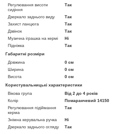
Регулювання висоти
Так
сидіння
Дзеркало заднього виду
Так
Захист ланцюга
Так
Дзвінок
Так
Музична іграшка на кермі
Ні
Підніжка
Так
Габаритні розміри
Довжина
0 см
Ширина
0 см
Висота
0 см
Користувальницькі характеристики
Вікова група
Від 2 до 4 років
Колір
Помаранчевий 14150
Регулювання підіймання
Так
керма
Знімна керувальна ручка
Ні
Дзеркало заднього огляду
Так