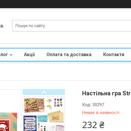
ів
алог
Акції
Оплата та доставка
Контакти
Настільна гра St
Код:
30297
Немає в наявності
232 ₴