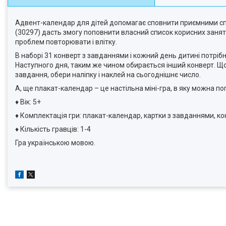
Адвент-календар для дітей допомагає сповнити приємними спо
(30297) дасть змогу поповнити власний список корисних занять
проблем повторювати і влітку.
В наборі 31 конверт з завданнями і кожний день дитині потріб
Наступного дня, таким же чином обирається інший конверт. Що
завдання, обери наліпку і наклей на сьогоднішнє число.
А, ще плакат-календар – це настільна міні-гра, в яку можна по
♦ Вік: 5+
♦ Комплектація гри: плакат-календар, картки з завданнями, конв
♦ Кількість гравців: 1-4
Гра українською мовою.