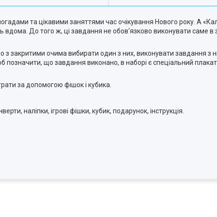
гадами та цікавими заняттями час очікування Нового року. А «Ка
 вдома. До того ж, ці завдання не обов'язково виконувати саме в 
но з закритими очима вибирати один з них, виконувати завдання з нь
б позначити, що завдання виконано, в наборі є спеціальний плакат
грати за допомогою фішок і кубика.
ерти, наліпки, ігрові фішки, кубик, подарунок, інструкція.