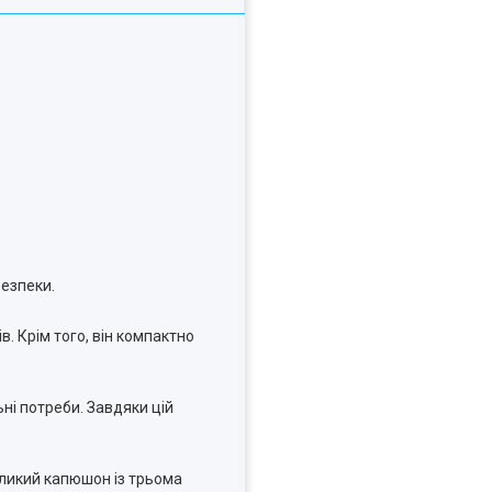
безпеки.
. Крім того, він компактно
ні потреби. Завдяки цій
еликий капюшон із трьома