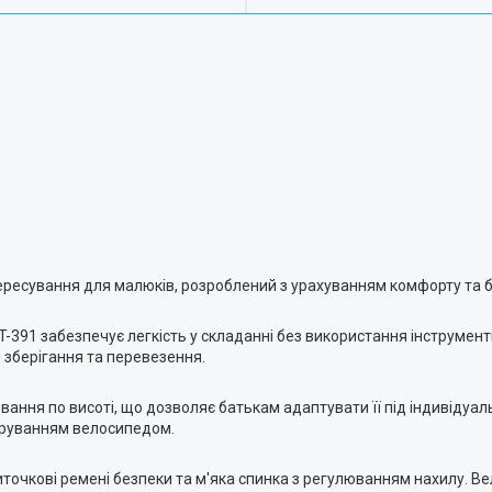
 пересування для малюків, розроблений з урахуванням комфорту та 
391 забезпечує легкість у складанні без використання інструментів
я зберігання та перевезення.
ання по висоті, що дозволяє батькам адаптувати її під індивідуаль
керуванням велосипедом.
точкові ремені безпеки та м'яка спинка з регулюванням нахилу. В