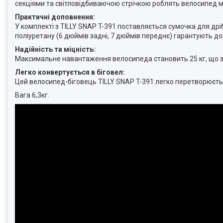
секціями та світловідбиваючою стрічкою роблять велосипед 
Практичні доповнення:
У комплекті з TILLY SNAP T-391 поставляється сумочка для дрібн
поліуретану (6 дюймів задні, 7 дюймів переднє) гарантують до
Надійність та міцність:
Максимальне навантаження велосипеда становить 25 кг, що за
Легко конвертується в біговел:
Цей велосипед-біговець TILLY SNAP T-391 легко перетворюєть
Вага 6,3кг.