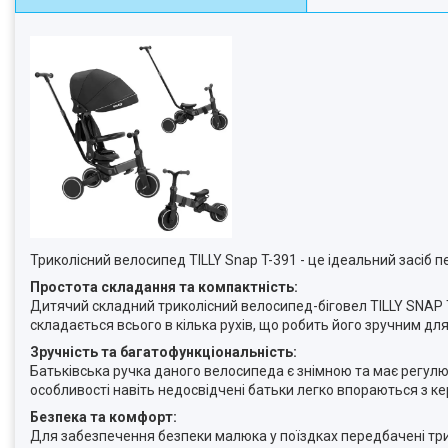
Триколісний велосипед TILLY Snap T-391 - це ідеальний засіб
Простота складання та компактність:
Дитячий складний триколісний велосипед-біговел TILLY SNAP T-
складається всього в кілька рухів, що робить його зручним дл
Зручність та багатофункціональність:
Батьківська ручка даного велосипеда є знімною та має регулюв
особливості навіть недосвідчені батьки легко впораються з 
Безпека та комфорт:
Для забезпечення безпеки малюка у поїздках передбачені три