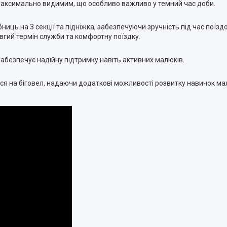
максимально видимим, що особливо важливо у темний час доби.
иць на 3 секції та підніжка, забезпечуючи зручність під час поїздо
вгий термін служби та комфортну поїздку.
безпечує надійну підтримку навіть активних малюків.
ся на біговел, надаючи додаткові можливості розвитку навичок ма