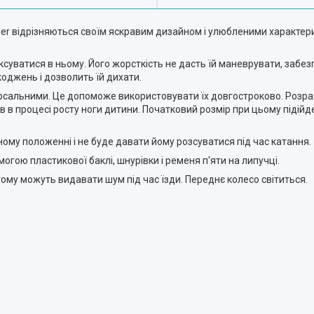
ller відрізняються своїм яскравим дизайном і улюбленими характер
суватися в ньому. Його жорсткість не дасть їй маневрувати, забез
коджень і дозволить їй дихати.
рсальними. Це допоможе використовувати їх довгостроково. Розрах
 в процесі росту ноги дитини. Початковий розмір при цьому підійд
ому положенні і не буде давати йому розсуватися під час катання.
могою пластикової баклі, шнурівки і ременя п'яти на липучці.
 тому можуть видавати шум під час їзди. Переднє колесо світиться.