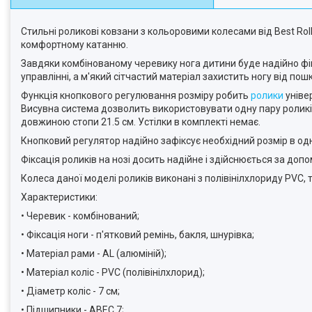
Стильні роликові ковзани з кольоровими колесами від Bеst Ro
комфортному катанню.
Завдяки комбінованому черевику нога дитини буде надійно фік
управлінні, а м'який сітчастий матеріал захистить ногу від пош
Функція кнопкового регулювання розміру робить
ролики
уніве
Висувна система дозволить використовувати одну пару роликів
довжиною стопи 21.5 см. Устілки в комплекті немає.
Кнопковий регулятор надійно зафіксує необхідний розмір в одн
Фіксація роликів на нозі досить надійне і здійснюється за допо
Колеса даної моделі роликів виконані з полівінілхлориду PVC,
Характеристики:
• Черевик - комбінований;
• Фіксація ноги - п'ятковий ремінь, бакля, шнурівка;
• Матеріал рами - AL (алюміній);
• Матеріал коліс - PVC (полівінілхлорид);
• Діаметр коліс - 7 см;
• Підшипники - ABEC 7;