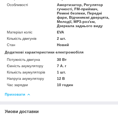
Особливості
Амортизатор, Регулятор
гучності, FM-приймач,
Ремені безпеки, Передні
фари, Відчиняємі дверцята,
Мелодії, MP3-роз'єм,
Дзеркала заднього виду
Матеріал коліс
EVA
Кількість двигунів
2 шт.
Стан
Новий
Додаткові характеристики електромобіля
Потужність двигуна
30 Вт
Ємність акумулятору
7 А. г
Кількість акумуляторів
1 шт.
Напруга акумулятору
12 В
Час зарядки
10 годин
Приховати
Умови доставки