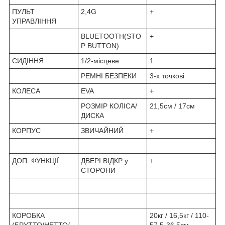
ПУЛЬТ
2,4G
+
УПРАВЛІННЯ
BLUETOOTH(STO
+
P BUTTON)
СИДІННЯ
1/2-місцеве
1
РЕМНІ БЕЗПЕКИ
3-х точкові
КОЛЕСА
EVA
+
РОЗМІР КОЛІСА/
21,5см / 17см
ДИСКА
КОРПУС
ЗВИЧАЙНИЙ
+
ДОП. ФУНКЦІЇ
ДВЕРІ ВІДКР у
+
СТОРОНИ
КОРОБКА
20кг / 16,5кг / 110-
(БРУТТО/НЕТТО/
57,5-36,5см