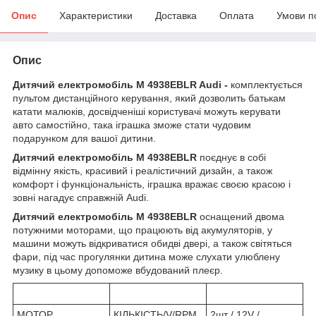
Опис
Характеристики
Доставка
Оплата
Умови п
Опис
Дитячий електромобіль M 4938EBLR Audi -
комплектується
пультом дистанційного керування, який дозволить батькам
катати малюків, досвідченіші користувачі можуть керувати
авто самостійно, така іграшка зможе стати чудовим
подарунком для вашої дитини.
Дитячий електромобіль M 4938EBLR
поєднує в собі
відмінну якість, красивий і реалістичний дизайн, а також
комфорт і функціональність, іграшка вражає своєю красою і
зовні нагадує справжній Audi.
Дитячий електромобіль M 4938EBLR
оснащений двома
потужними моторами, що працюють від акумуляторів, у
машини можуть відкриватися обидві двері, а також світяться
фари, під час прогулянки дитина може слухати улюблену
музику в цьому допоможе вбудований плеєр.
МОТОР
КІЛЬКІСТЬ/V/RPM
2шт / 12V /