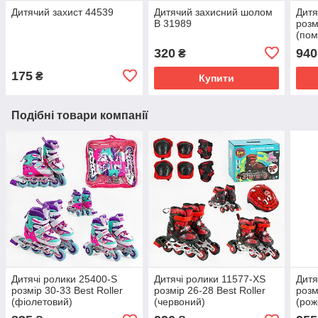
Дитячий захист 44539
Дитячий захисний шолом
Дитя
B 31989
розм
(пом
320
940
₴
175
₴
Купити
Подібні товари компанії
Дитячі ролики 25400-S
Дитячі ролики 11577-XS
Дитя
розмір 30-33 Best Roller
розмір 26-28 Best Roller
розм
(фіолетовий)
(червоний)
(рож