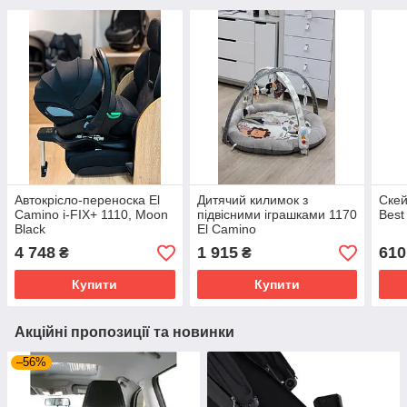
Автокрісло-переноска El
Дитячий килимок з
Скей
Camino i-FIX+ 1110, Moon
підвісними іграшками 1170
Best
Black
El Camino
4 748
1 915
610
₴
₴
Купити
Купити
Акційні пропозиції та новинки
–56%