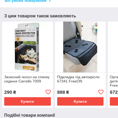
Всі умови повернення
З цим товаром також замовляють
Захисний чохол на спинку
Підкладка під автокрісло
Орга
сидіння Carrello 7009
67341 FreeON
дитя
Fre
290
888
672
₴
₴
Купити
Купити
Подібні товари компанії