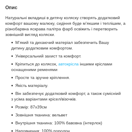
Опис
Натуральні вкладиші в дитячу коляску створять додатковий
комфорт вашому малюку, сидіння буде м'якшим і теплішим, а
різнобарвна яскрава палітра фарб освіжить і перетворить
зовнішній вигляд коляски.
М'який та дихаючий матеріал забезпечить Вашу
дитину додатковим комфортом.
Універсальний захист та комфорт.
Кріпиться до колясок,
автокрісла
іншими кріслами
оснащеними ременями
Просте та зручне кріплення.
Якість матеріалу.
Він забезпечує додатковий комфорт, а також сумісніий
з усіма варіантами крісел/візочків.
Розмір: 87x39см
Зовнішня тканина: вельвет
Внутрішня тканина: 100% бавовна (інтерлок)
Наповнення: 100% поролон.