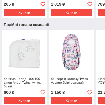
265
1 019
769
₴
₴
Купити
Купити
Подібні товари компанії
Крижма - плед 100x100
Конверт в коляску Twins
Шасі
Linen Angel Twins, white,
Voyage Звірі рожевий
YOYO
білий
600
1 150
21 
₴
₴
Купити
Купити