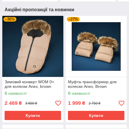
Акційні пропозиції та новинки
–36%
–27%
Зимовий конверт WOM 0+
Муфта-трансформер для
для коляски Anex, brown
коляски Anex, Brown
В наявності
В наявності
2 469
1 999
₴
₴
3 850 ₴
2 750 ₴
Купити
Купити