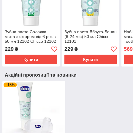
Зубна паста Солодка
Зубна паста Яблуко-Банан
Набі
м'ята з фтором від 6 років
(6-24 міс) 50 мл Chicco
маса
50 мл 12102 Chicco 12102
12101
Toot
112
229
229
569
₴
₴
Купити
Купити
Акційні пропозиції та новинки
–15%