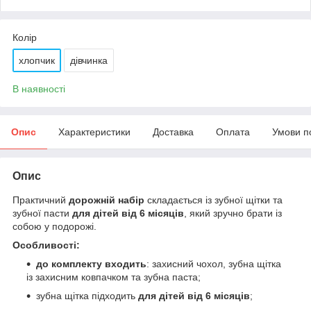
Колір
хлопчик
дівчинка
В наявності
Опис
Характеристики
Доставка
Оплата
Умови п
Опис
Практичний
дорожній набір
складається із зубної щітки та
зубної пасти
для дітей від 6 місяців
, який зручно брати із
собою у подорожі.
Особливості:
до комплекту входить
: захисний чохол, зубна щітка
із захисним ковпачком та зубна паста;
зубна щітка підходить
для дітей від 6 місяців
;