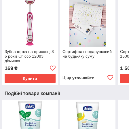
Зубна щітка на присосці 3-
Сертифікат подарунковий
Серт
6 років Chicco 12083,
на будь-яку суму
1500
дівчинка
169
1 5
₴
Ціну уточнюйте
Купити
Подібні товари компанії