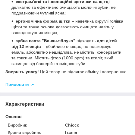
екстрам'ягкі та інноваційні щетинки на щітці
–
делікатно та ефективно очищають молочні зубки, не
подразнюючи чутливі ясна;
ергономічна форма щітки
– невелика округлі голівка
щітки та тонка основа дозволяють очищати навіть у
важкодоступних місцях;
зубна паста "Банан-яблуко"
підходить
для дітей
від 12 місяців
– дбайливо очищає, не пошкоджує
емаль, абсолютно нешкідлива, не містить консерванти
та токсини. Містить фтор (1000 ppm) та ксиліт, який
захищає від бактерій та зміцнює зуби.
Зверніть увагу!
Цей товар не підлягає обміну і поверненню.
Приховати
Характеристики
Основні
Виробник
Chicco
Країна виробник
Італія