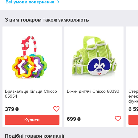
Всі умови повернення
З цим товаром також замовляють
Брязкальце Кільця Chicco
Віжки дитячі Chicco 68390
Стер
05954
елек
функ
379
6 5
₴
699
₴
Купити
Подібні товари компанії