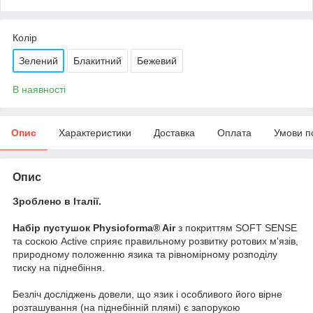
Колір
Зелений
Блакитний
Бежевий
В наявності
Опис
Характеристики
Доставка
Оплата
Умови п
Опис
Зроблено в Італії.
Набір пустушок Physioforma® Air
з покриттям SOFT SENSE
та соскою Active сприяє правильному розвитку ротових м'язів,
природному положенню язика та рівномірному розподілу
тиску на піднебіння.
Безліч досліджень довели, що язик і особливого його вірне
розташування (на піднебінній плямі) є запорукою