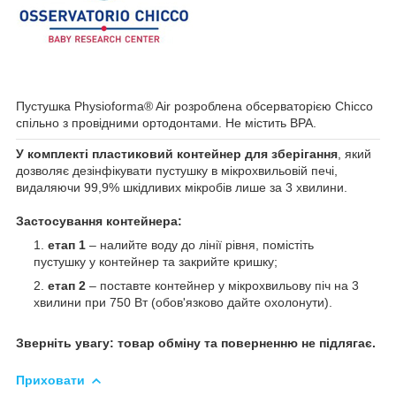
Пустушка Physioforma® Air розроблена обсерваторією Chicco
спільно з провідними ортодонтами. Не містить BPA.
У комплекті пластиковий контейнер для зберігання
, який
дозволяє дезінфікувати пустушку в мікрохвильовій печі,
видаляючи 99,9% шкідливих мікробів лише за 3 хвилини.
Застосування контейнера:
етап 1
– налийте воду до лінії рівня, помістіть
пустушку у контейнер та закрийте кришку;
етап 2
– поставте контейнер у мікрохвильову піч на 3
хвилини при 750 Вт (обов'язково дайте охолонути).
Зверніть увагу: товар обміну та поверненню не підлягає.
Приховати