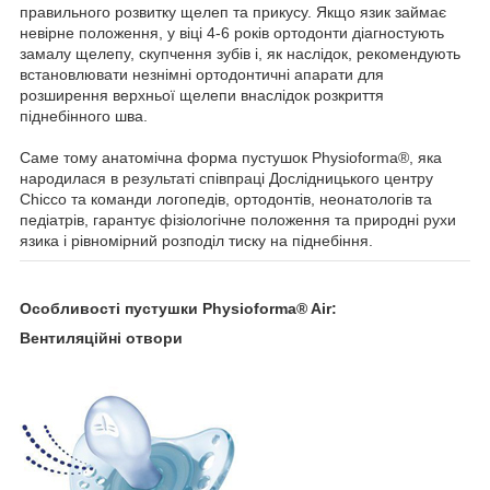
правильного розвитку щелеп та прикусу. Якщо язик займає
невірне положення, у віці 4-6 років ортодонти діагностують
замалу щелепу, скупчення зубів і, як наслідок, рекомендують
встановлювати незнімні ортодонтичні апарати для
розширення верхньої щелепи внаслідок розкриття
піднебінного шва.
Саме тому анатомічна форма пустушок Physioforma®, яка
народилася в результаті співпраці Дослідницького центру
Chicco та команди логопедів, ортодонтів, неонатологів та
педіатрів, гарантує фізіологічне положення та природні рухи
язика і рівномірний розподіл тиску на піднебіння.
Особливості пустушки Physioforma® Air:
Вентиляційні отвори