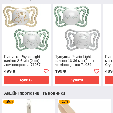
Пустушка Physio Light
Пустушка Physio Light
Пуст
силікон 2-6 міс (2 шт)
силікон 16-36 міс (2 шт)
міс 
люмінесцентна 71037
люмінесцентна 71039
Crys
Chicco
Chicco
499
499
489
₴
₴
Купити
Купити
Акційні пропозиції та новинки
–25%
–25%