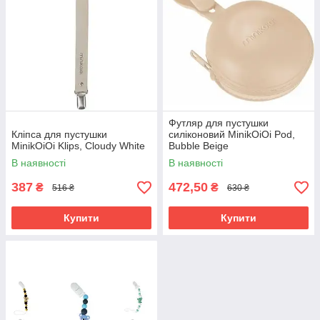
Футляр для пустушки
Кліпса для пустушки
силіконовий MinikOiOi Pod,
MinikOiOi Klips, Cloudy White
Bubble Beige
В наявності
В наявності
387
472,50
₴
₴
516 ₴
630 ₴
Купити
Купити