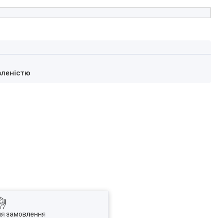
вленістю
ля замовлення