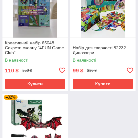
Креативний набір 65048
Секрети океану "4FUN Game
Набір для творчості 82232
Club"
Динозаври
В наявності
В наявності
110
99
₴
₴
250 ₴
220 ₴
Купити
Купити
–32%