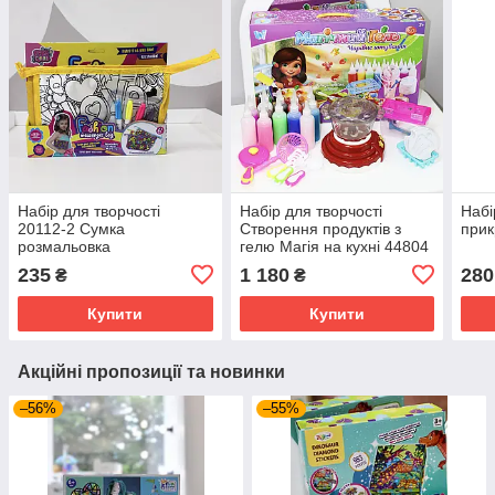
Набір для творчості
Набір для творчості
Набі
20112-2 Сумка
Створення продуктів з
прик
розмальовка
гелю Магія на кухні 44804
235
1 180
280
₴
₴
Купити
Купити
Акційні пропозиції та новинки
–56%
–55%