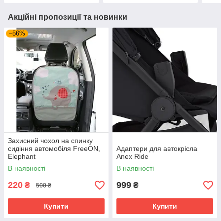
Акційні пропозиції та новинки
–56%
Захисний чохол на спинку
сидіння автомобіля FreeON,
Адаптери для автокрісла
Elephant
Anex Ride
В наявності
В наявності
220
999
₴
₴
500 ₴
Купити
Купити